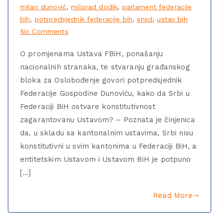
milan dunović
,
milorad dodik
,
parlament federacije
bih
,
potpredsjednik federacije bih
,
snsd
,
ustav bih
No Comments
O promjenama Ustava FBiH, ponašanju
nacionalnih stranaka, te stvaranju građanskog
bloka za Oslobođenje govori potpredsjednik
Federacije Gospodine Dunoviću, kako da Srbi u
Federaciji BiH ostvare konstitutivnost
zagarantovanu Ustavom? – Poznata je činjenica
da, u skladu sa kantonalnim ustavima, Srbi nisu
konstitutivni u svim kantonima u Federaciji BiH, a
entitetskim Ustavom i Ustavom BiH je potpuno
[…]
Read More