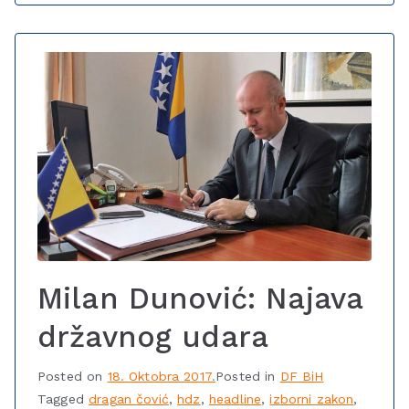
Milan Dunović: Najava
državnog udara
Posted on
18. Oktobra 2017.
Posted in
DF BiH
Tagged
dragan čović
,
hdz
,
headline
,
izborni zakon
,