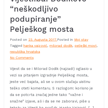
“neškodljivo
podupiranje”
Pelješkog mosta
Posted on
23. Augusta 2017.
Posted in
Moj stav
Tagged
hanka vajzović
,
milorad dodik
,
pelješki most
,
republika hrvatska
No Comments
Vijest da se i Milorad Dodik (najzad!) oglasio u
vezi sa pitanjem izgradnje Pelješkog mosta,
jeste već bajata, ali se u ovom slučaju uistinu
teško oteti komentaru. S razlogom: korisno je
da se potcrta značaj jedne tako “važne i
snažne” izjave, ali i da se ne zaboravi, piše u
tekstu za Vijesti.ba prof.dr. Hanka Vajzović. […]