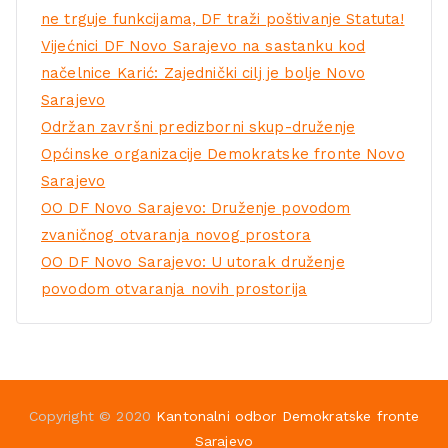
ne trguje funkcijama, DF traži poštivanje Statuta!
Vijećnici DF Novo Sarajevo na sastanku kod
načelnice Karić: Zajednički cilj je bolje Novo
Sarajevo
Održan završni predizborni skup-druženje
Općinske organizacije Demokratske fronte Novo
Sarajevo
OO DF Novo Sarajevo: Druženje povodom
zvaničnog otvaranja novog prostora
OO DF Novo Sarajevo: U utorak druženje
povodom otvaranja novih prostorija
Copyright © 2020
Kantonalni odbor Demokratske fronte
Sarajevo