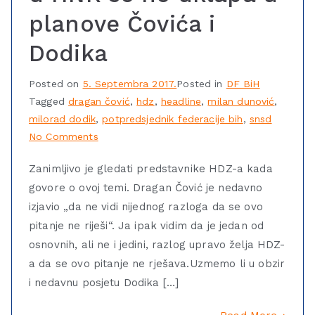
planove Čovića i
Dodika
Posted on
5. Septembra 2017.
Posted in
DF BiH
Tagged
dragan čović
,
hdz
,
headline
,
milan dunović
,
milorad dodik
,
potpredsjednik federacije bih
,
snsd
No Comments
Zanimljivo je gledati predstavnike HDZ-a kada
govore o ovoj temi. Dragan Čović je nedavno
izjavio „da ne vidi nijednog razloga da se ovo
pitanje ne riješi“. Ja ipak vidim da je jedan od
osnovnih, ali ne i jedini, razlog upravo želja HDZ-
a da se ovo pitanje ne rješava.Uzmemo li u obzir
i nedavnu posjetu Dodika […]