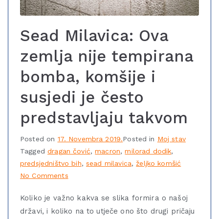
Sead Milavica: Ova
zemlja nije tempirana
bomba, komšije i
susjedi je često
predstavljaju takvom
Posted on
17. Novembra 2019.
Posted in
Moj stav
Tagged
dragan čović
,
macron
,
milorad dodik
,
predsjedništvo bih
,
sead milavica
,
željko komšić
No Comments
Koliko je važno kakva se slika formira o našoj
državi, i koliko na to utječe ono što drugi pričaju