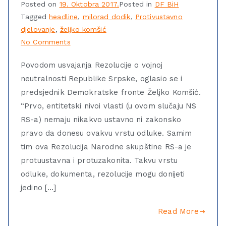
Posted on
19. Oktobra 2017.
Posted in
DF BiH
Tagged
headline
,
milorad dodik
,
Protivustavno
djelovanje
,
željko komšić
No Comments
Povodom usvajanja Rezolucije o vojnoj
neutralnosti Republike Srpske, oglasio se i
predsjednik Demokratske fronte Željko Komšić.
“Prvo, entitetski nivoi vlasti (u ovom slučaju NS
RS-a) nemaju nikakvo ustavno ni zakonsko
pravo da donesu ovakvu vrstu odluke. Samim
tim ova Rezolucija Narodne skupštine RS-a je
protuustavna i protuzakonita. Takvu vrstu
odluke, dokumenta, rezolucije mogu donijeti
jedino […]
Read More