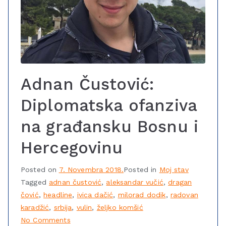
Adnan Čustović:
Diplomatska ofanziva
na građansku Bosnu i
Hercegovinu
Posted on
7. Novembra 2018.
Posted in
Moj stav
Tagged
adnan čustović
,
aleksandar vučić
,
dragan
čović
,
headline
,
ivica dačić
,
milorad dodik
,
radovan
karadžić
,
srbija
,
vulin
,
željko komšić
No Comments