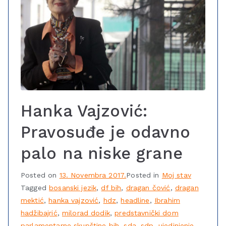
Hanka Vajzović:
Pravosuđe je odavno
palo na niske grane
Posted on
13. Novembra 2017.
Posted in
Moj stav
Tagged
bosanski jezik
,
df bih
,
dragan čović
,
dragan
mektić
,
hanka vajzović
,
hdz
,
headline
,
Ibrahim
hadžibajrić
,
milorad dodik
,
predstavnički dom
parlamentarne skupštine bih
,
sda
,
sdp
,
ujedinjenje
,