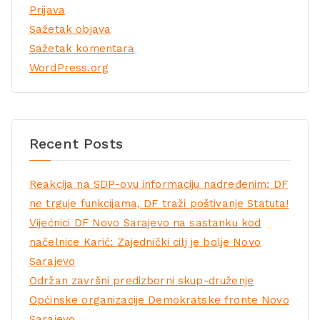
Prijava
Sažetak objava
Sažetak komentara
WordPress.org
Recent Posts
Reakcija na SDP-ovu informaciju nadređenim: DF
ne trguje funkcijama, DF traži poštivanje Statuta!
Vijećnici DF Novo Sarajevo na sastanku kod
načelnice Karić: Zajednički cilj je bolje Novo
Sarajevo
Održan završni predizborni skup-druženje
Općinske organizacije Demokratske fronte Novo
Sarajevo