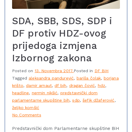
SDA, SBB, SDS, SDP i
DF protiv HDZ-ovog
prijedoga izmjena
Izbornog zakona
Posted on
13. Novembra 2017.
Posted in
DF BiH
Tagged
aleksandra pandurević
,
bariša čolak
,
borjana
krišto
,
damir arnaut
,
df bih
,
dragan čović
,
hdz
,
headline
,
nermin nikšić
,
predstavnički dom
parlamentarne skupštine bih
,
sdp
,
šefik džaferović
,
željko komšić
No Comments
Predstavnički dom Parlamentarne skupštine BiH