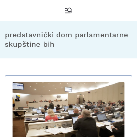
Kantonalni odbor
Službena stranica KO DF
Sarajevo
Demokratske fronte
Sarajevo
predstavnički dom parlamentarne
skupštine bih