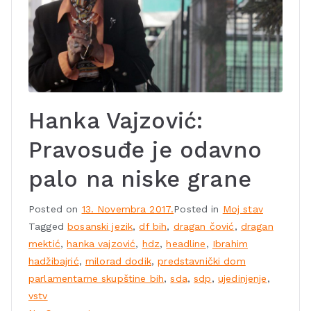
Hanka Vajzović:
Pravosuđe je odavno
palo na niske grane
Posted on
13. Novembra 2017.
Posted in
Moj stav
Tagged
bosanski jezik
,
df bih
,
dragan čović
,
dragan
mektić
,
hanka vajzović
,
hdz
,
headline
,
Ibrahim
hadžibajrić
,
milorad dodik
,
predstavnički dom
parlamentarne skupštine bih
,
sda
,
sdp
,
ujedinjenje
,
vstv