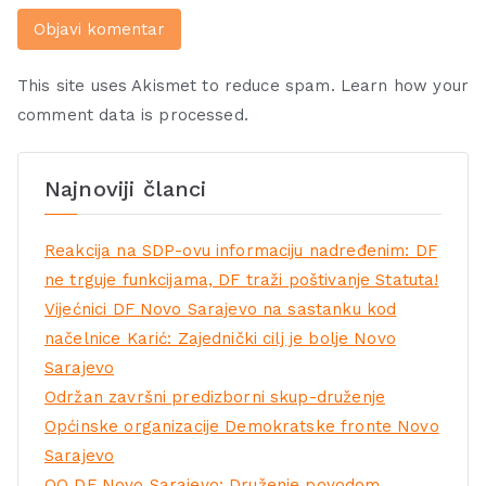
This site uses Akismet to reduce spam.
Learn how your
comment data is processed.
Najnoviji članci
Reakcija na SDP-ovu informaciju nadređenim: DF
ne trguje funkcijama, DF traži poštivanje Statuta!
Vijećnici DF Novo Sarajevo na sastanku kod
načelnice Karić: Zajednički cilj je bolje Novo
Sarajevo
Održan završni predizborni skup-druženje
Općinske organizacije Demokratske fronte Novo
Sarajevo
OO DF Novo Sarajevo: Druženje povodom