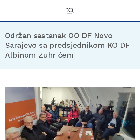
Kantonalni odbor
Službena stranica KO DF
Sarajevo
Demokratske fronte
Sarajevo
Održan sastanak OO DF Novo
Sarajevo sa predsjednikom KO DF
Albinom Zuhrićem