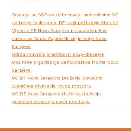
Reakcija na SDP-ovu informaciju nadređenim: DF
ne trguje funkcijama, DF traži poštivanje Statuta!
Vijećnici DF Novo Sarajevo na sastanku kod
načelnice Karić: Zajednički cilj je bolje Novo
Sarajevo
Održan završni predizborni skup-druženje
Općinske organizacije Demokratske fronte Novo
Sarajevo
OO DF Novo Sarajevo: Druženje povodom
zvaničnog otvaranja novog prostora
OO DF Novo Sarajevo: U utorak druženje
povodom otvaranja novih prostorija