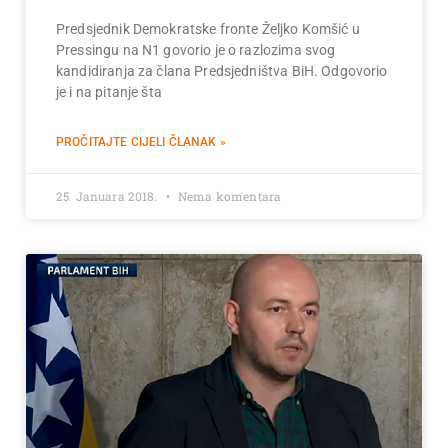
Predsjednik Demokratske fronte Željko Komšić u
Pressingu na N1 govorio je o razlozima svog
kandidiranja za člana Predsjedništva BiH. Odgovorio
je i na pitanje šta
PROČITAJTE CIJELI ČLANAK »
25. Januara 2018.
Nema komentara