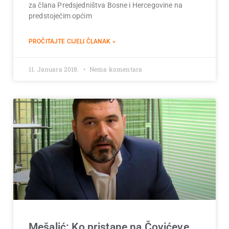
za člana Predsjedništva Bosne i Hercegovine na
predstojećim općim
PROČITAJTE CIJELI ČLANAK »
11. Januara 2018.
Nema komentara
Mešalić: Ko pristane na Čovićeve