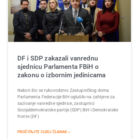
DF i SDP zakazali vanrednu
sjednicu Parlamenta FBiH o
zakonu o izbornim jedinicama
Nakon što se rukovodstvo Zastupničkog doma
Parlamenta Federacije BiH oglušilo na zahtjeve za
sazivanje vanredne sjednice, zastupnici
Socijaldemokratske partije (SDP) BiH i Demokratske
fronte (DF)
PROČITAJTE CIJELI ČLANAK »