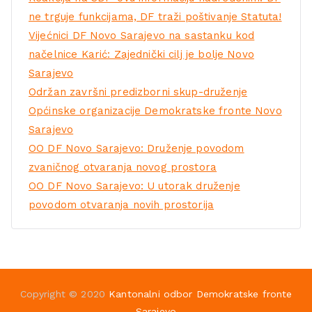
ne trguje funkcijama, DF traži poštivanje Statuta!
Vijećnici DF Novo Sarajevo na sastanku kod
načelnice Karić: Zajednički cilj je bolje Novo
Sarajevo
Održan završni predizborni skup-druženje
Općinske organizacije Demokratske fronte Novo
Sarajevo
OO DF Novo Sarajevo: Druženje povodom
zvaničnog otvaranja novog prostora
OO DF Novo Sarajevo: U utorak druženje
povodom otvaranja novih prostorija
Copyright © 2020
Kantonalni odbor Demokratske fronte
Sarajevo