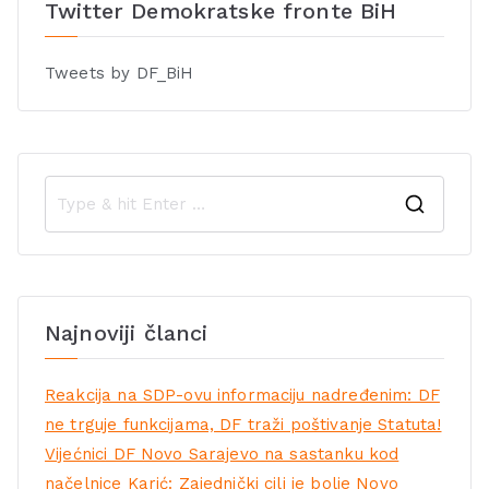
Twitter Demokratske fronte BiH
Tweets by DF_BiH
Najnoviji članci
Reakcija na SDP-ovu informaciju nadređenim: DF
ne trguje funkcijama, DF traži poštivanje Statuta!
Vijećnici DF Novo Sarajevo na sastanku kod
načelnice Karić: Zajednički cilj je bolje Novo