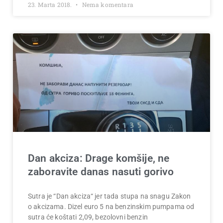
23. Marta 2018.
Nema komentara
Dan akciza: Drage komšije, ne
zaboravite danas nasuti gorivo
Sutra je “Dan akciza“ jer tada stupa na snagu Zakon
o akcizama. Dizel euro 5 na benzinskim pumpama od
sutra će koštati 2,09, bezolovni benzin