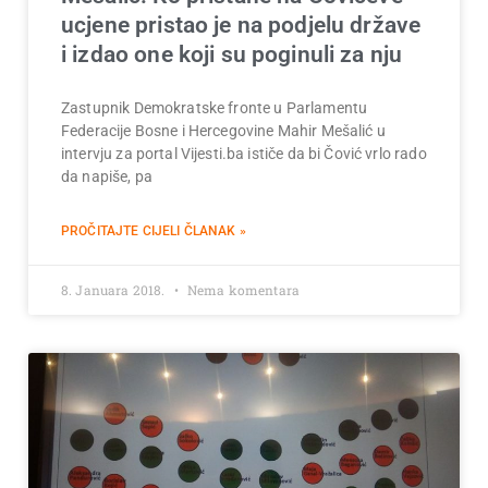
ucjene pristao je na podjelu države
i izdao one koji su poginuli za nju
Zastupnik Demokratske fronte u Parlamentu
Federacije Bosne i Hercegovine Mahir Mešalić u
intervju za portal Vijesti.ba ističe da bi Čović vrlo rado
da napiše, pa
PROČITAJTE CIJELI ČLANAK »
8. Januara 2018.
Nema komentara