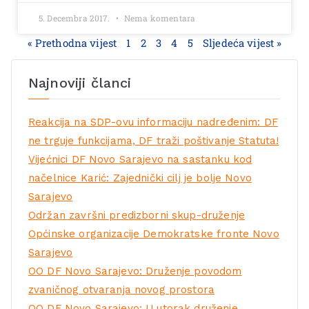
5. Decembra 2017.
Nema komentara
« Prethodna vijest
1
2
3
4
5
Sljedeća vijest »
Najnoviji članci
Reakcija na SDP-ovu informaciju nadređenim: DF
ne trguje funkcijama, DF traži poštivanje Statuta!
Vijećnici DF Novo Sarajevo na sastanku kod
načelnice Karić: Zajednički cilj je bolje Novo
Sarajevo
Održan završni predizborni skup-druženje
Općinske organizacije Demokratske fronte Novo
Sarajevo
OO DF Novo Sarajevo: Druženje povodom
zvaničnog otvaranja novog prostora
OO DF Novo Sarajevo: U utorak druženje