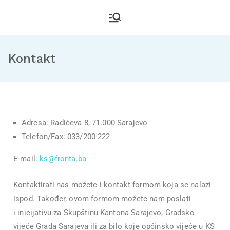
Kantonalni odbor
Službena stranica KO DF
Sarajevo
Demokratske fronte
Sarajevo
Kontakt
Adresa: Radićeva 8, 71.000 Sarajevo
Telefon/Fax
: 033/200-222
E-mail:
ks@fronta.ba
Kontaktirati nas možete i kontakt formom koja se nalazi
ispod. Također, ovom formom možete nam poslati
i inicijativu za Skupštinu Kantona Sarajevo, Gradsko
vijeće Grada Sarajeva ili za bilo koje općinsko vijeće u KS