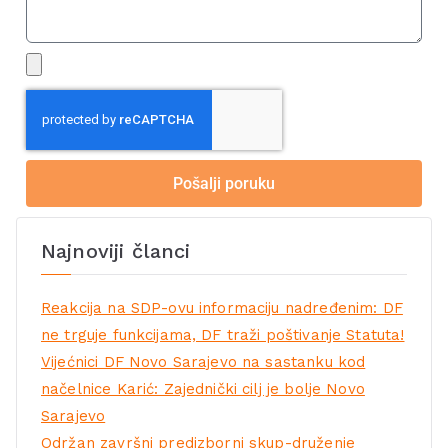
Pošalji poruku
Najnoviji članci
Reakcija na SDP-ovu informaciju nadređenim: DF
ne trguje funkcijama, DF traži poštivanje Statuta!
Vijećnici DF Novo Sarajevo na sastanku kod
načelnice Karić: Zajednički cilj je bolje Novo
Sarajevo
Održan završni predizborni skup-druženje