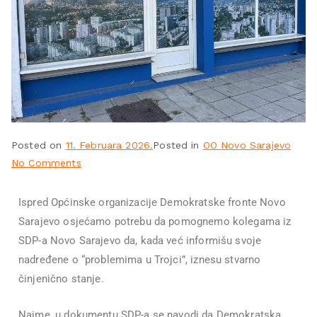
Posted on
11. Februara 2026.
Posted in
OO Novo Sarajevo
No Comments
Ispred Općinske organizacije Demokratske fronte Novo
Sarajevo osjećamo potrebu da pomognemo kolegama iz
SDP-a Novo Sarajevo da, kada već informišu svoje
nadređene o “problemima u Trojci”, iznesu stvarno
činjenično stanje.
Naime, u dokumentu SDP-a se navodi da Demokratska