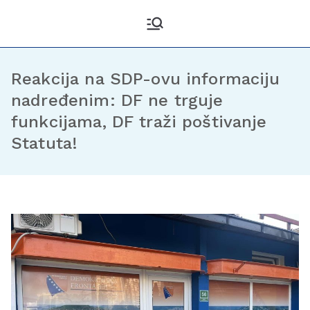
Kantonalni odbor
Službena stranica KO DF
Sarajevo
Demokratske fronte
Sarajevo
Reakcija na SDP-ovu informaciju
nadređenim: DF ne trguje
funkcijama, DF traži poštivanje
Statuta!