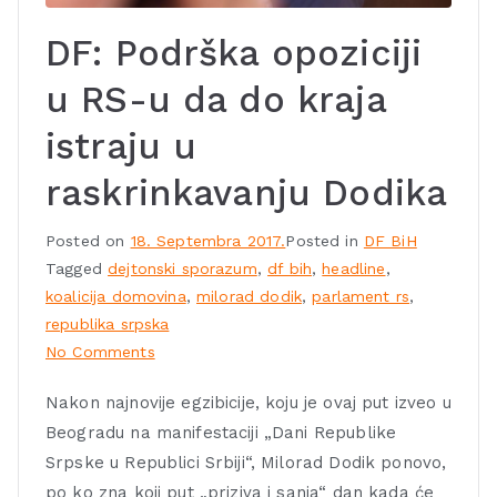
DF: Podrška opoziciji
u RS-u da do kraja
istraju u
raskrinkavanju Dodika
Posted on
18. Septembra 2017.
Posted in
DF BiH
Tagged
dejtonski sporazum
,
df bih
,
headline
,
koalicija domovina
,
milorad dodik
,
parlament rs
,
republika srpska
No Comments
Nakon najnovije egzibicije, koju je ovaj put izveo u
Beogradu na manifestaciji „Dani Republike
Srpske u Republici Srbiji“, Milorad Dodik ponovo,
po ko zna koji put „priziva i sanja“ dan kada će