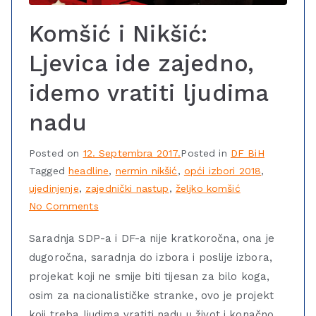
Komšić i Nikšić:
Ljevica ide zajedno,
idemo vratiti ljudima
nadu
Posted on
12. Septembra 2017.
Posted in
DF BiH
Tagged
headline
,
nermin nikšić
,
opći izbori 2018
,
ujedinjenje
,
zajednički nastup
,
željko komšić
No Comments
Saradnja SDP-a i DF-a nije kratkoročna, ona je
dugoročna, saradnja do izbora i poslije izbora,
projekat koji ne smije biti tijesan za bilo koga,
osim za nacionalističke stranke, ovo je projekt
koji treba ljudima vratiti nadu u život i konačno