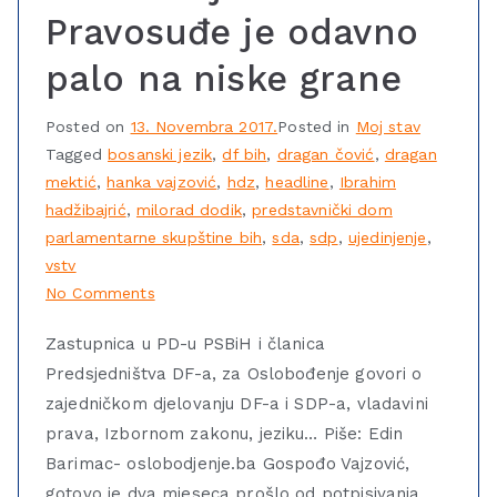
Pravosuđe je odavno
palo na niske grane
Posted on
13. Novembra 2017.
Posted in
Moj stav
Tagged
bosanski jezik
,
df bih
,
dragan čović
,
dragan
mektić
,
hanka vajzović
,
hdz
,
headline
,
Ibrahim
hadžibajrić
,
milorad dodik
,
predstavnički dom
parlamentarne skupštine bih
,
sda
,
sdp
,
ujedinjenje
,
vstv
No Comments
Zastupnica u PD-u PSBiH i članica
Predsjedništva DF-a, za Oslobođenje govori o
zajedničkom djelovanju DF-a i SDP-a, vladavini
prava, Izbornom zakonu, jeziku… Piše: Edin
Barimac- oslobodjenje.ba Gospođo Vajzović,
gotovo je dva mjeseca prošlo od potpisivanja