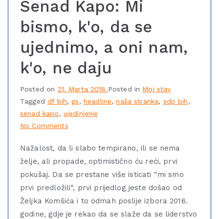
Senad Kapo: Mi
bismo, k'o, da se
ujednimo, a oni nam,
k'o, ne daju
Posted on
21. Marta 2018.
Posted in
Moj stav
Tagged
df bih
,
gs
,
headline
,
naša stranka
,
sdp bih
,
senad kapo
,
ujedinjenje
No Comments
Nažalost, da li slabo tempirano, ili se nema
želje, ali propade, optimistično ću reći, prvi
pokušaj. Da se prestane više isticati “mi smo
prvi predložili“, prvi prijedlog jeste došao od
Željka Komšića i to odmah poslije izbora 2016.
godine, gdje je rekao da se slaže da se liderstvo