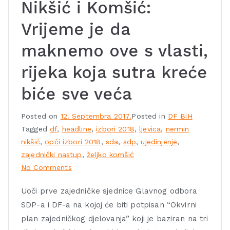
Nikšić i Komšić:
Vrijeme je da
maknemo ove s vlasti,
rijeka koja sutra kreće
biće sve veća
Posted on
12. Septembra 2017.
Posted in
DF BiH
Tagged
df
,
headline
,
izbori 2018
,
ljevica
,
nermin
nikšić
,
opći izbori 2018
,
sda
,
sdp
,
ujedinjenje
,
zajednički nastup
,
željko komšić
No Comments
Uoči prve zajedničke sjednice Glavnog odbora
SDP-a i DF-a na kojoj će biti potpisan “Okvirni
plan zajedničkog djelovanja” koji je baziran na tri