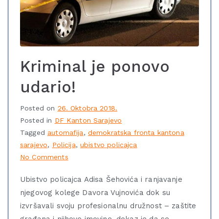
Kriminal je ponovo
udario!
Posted on
26. Oktobra 2018.
Posted in
DF Kanton Sarajevo
Tagged
automafija
,
demokratska fronta kantona
sarajevo
,
Policija
,
ubistvo policajca
No Comments
Ubistvo policajca Adisa Šehovića i ranjavanje
njegovog kolege Davora Vujnovića dok su
izvršavali svoju profesionalnu družnost – zaštite
građana i njihove imovine, dokaz je da se