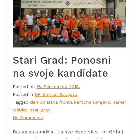
Stari Grad: Ponosni
na svoje kandidate
Posted on
16. Septembra 2018.
Posted in
DF Kanton Sarajevo
Tagged
demokratska fronta kantona sarajevo
,
samer
rešidat
,
stari grad
No Comments
Danas su kandidati za sve nivoe vlasti prošetali