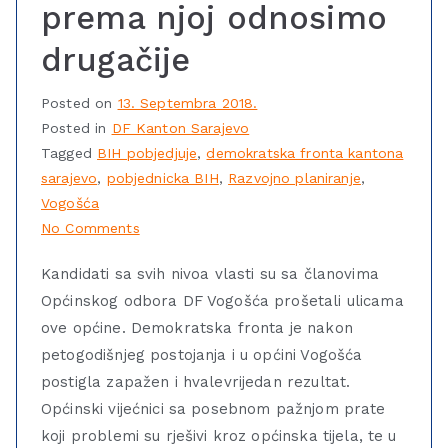
prema njoj odnosimo
drugačije
Posted on
13. Septembra 2018.
Posted in
DF Kanton Sarajevo
Tagged
BIH pobjedjuje
,
demokratska fronta kantona
sarajevo
,
pobjednicka BIH
,
Razvojno planiranje
,
Vogošća
No Comments
Kandidati sa svih nivoa vlasti su sa članovima
Općinskog odbora DF Vogošća prošetali ulicama
ove općine. Demokratska fronta je nakon
petogodišnjeg postojanja i u općini Vogošća
postigla zapažen i hvalevrijedan rezultat.
Općinski vijećnici sa posebnom pažnjom prate
koji problemi su rješivi kroz općinska tijela, te u