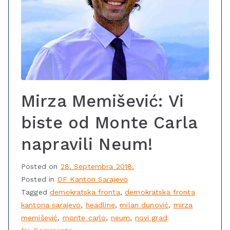
Mirza Memišević: Vi
biste od Monte Carla
napravili Neum!
Posted on
28. Septembra 2018.
Posted in
DF Kanton Sarajevo
Tagged
demokratska fronta
,
demokratska fronta
kantona sarajevo
,
headline
,
milan dunović
,
mirza
memišević
,
monte carlo
,
neum
,
novi grad