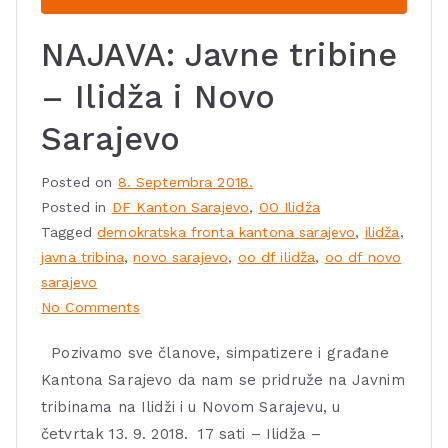
NAJAVA: Javne tribine
– Ilidža i Novo
Sarajevo
Posted on
8. Septembra 2018.
Posted in
DF Kanton Sarajevo
,
OO Ilidža
Tagged
demokratska fronta kantona sarajevo
,
ilidža
,
javna tribina
,
novo sarajevo
,
oo df ilidža
,
oo df novo
sarajevo
No Comments
Pozivamo sve članove, simpatizere i građane
Kantona Sarajevo da nam se pridruže na Javnim
tribinama na Ilidži i u Novom Sarajevu, u
četvrtak 13. 9. 2018. 17 sati – Ilidža –