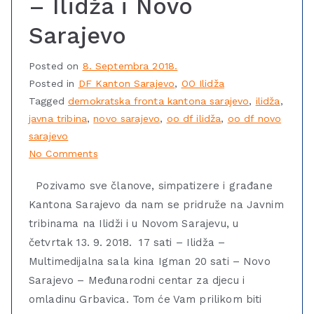
– Ilidža i Novo
Sarajevo
Posted on
8. Septembra 2018.
Posted in
DF Kanton Sarajevo
,
OO Ilidža
Tagged
demokratska fronta kantona sarajevo
,
ilidža
,
javna tribina
,
novo sarajevo
,
oo df ilidža
,
oo df novo
sarajevo
No Comments
Pozivamo sve članove, simpatizere i građane
Kantona Sarajevo da nam se pridruže na Javnim
tribinama na Ilidži i u Novom Sarajevu, u
četvrtak 13. 9. 2018. 17 sati – Ilidža –
Multimedijalna sala kina Igman 20 sati – Novo
Sarajevo – Međunarodni centar za djecu i
omladinu Grbavica. Tom će Vam prilikom biti