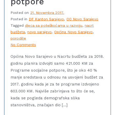
potpore
Posted on
21. Novembra 2017.
Posted in
DF Kanton Sarajevo
,
OO Novo Sarajevo
Tagged
djeca sa poteškoćama u razvoju
,
nacrt
budžeta
,
novo sarajevo
,
Općina Novo Sarajevo
,
porodilje
No Comments
Općina Novo Sarajevo u Nacrtu budžeta za 2018.
godinu planira izdvojiti samo 421.000 KM za
Programe socijalne potpore, što je oko 40 %
manje sredstava u odnosu na usvojeni budžet za
2017. godinu kada je za te programe izdvojeno
603.000 KM. Najviše zabrinjava to što će se,
kada se pogleda demografska slika
stanovništva, značajan dio […]