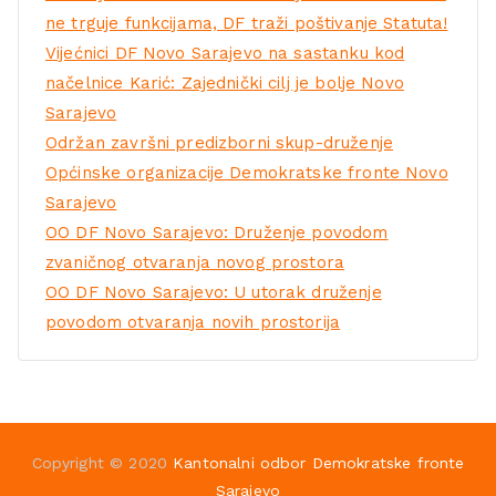
ne trguje funkcijama, DF traži poštivanje Statuta!
Vijećnici DF Novo Sarajevo na sastanku kod
načelnice Karić: Zajednički cilj je bolje Novo
Sarajevo
Održan završni predizborni skup-druženje
Općinske organizacije Demokratske fronte Novo
Sarajevo
OO DF Novo Sarajevo: Druženje povodom
zvaničnog otvaranja novog prostora
OO DF Novo Sarajevo: U utorak druženje
povodom otvaranja novih prostorija
Copyright © 2020
Kantonalni odbor Demokratske fronte
Sarajevo