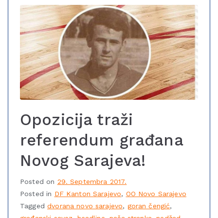
Opozicija traži
referendum građana
Novog Sarajeva!
Posted on
29. Septembra 2017.
Posted in
DF Kanton Sarajevo
,
OO Novo Sarajevo
Tagged
dvorana novo sarajevo
,
goran čengić
,
građanski savez
,
headline
,
naša stranka
,
nedžad