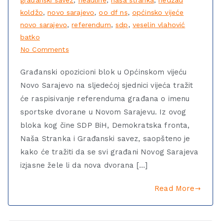
koldžo
,
novo sarajevo
,
oo df ns
,
općinsko vijeće
novo sarajevo
,
referendum
,
sdp
,
veselin vlahović
batko
No Comments
Građanski opozicioni blok u Općinskom vijeću
Novo Sarajevo na sljedećoj sjednici vijeća tražit
će raspisivanje referenduma građana o imenu
sportske dvorane u Novom Sarajevu. Iz ovog
bloka kog čine SDP BiH, Demokratska fronta,
Naša Stranka i Građanski savez, saopšteno je
kako će tražiti da se svi građani Novog Sarajeva
izjasne žele li da nova dvorana […]
Read More