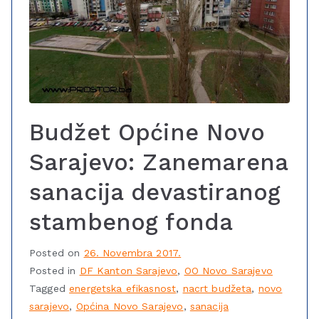
Budžet Općine Novo
Sarajevo: Zanemarena
sanacija devastiranog
stambenog fonda
Posted on
26. Novembra 2017.
Posted in
DF Kanton Sarajevo
,
OO Novo Sarajevo
Tagged
energetska efikasnost
,
nacrt budžeta
,
novo
sarajevo
,
Općina Novo Sarajevo
,
sanacija