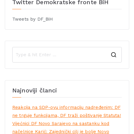
Twitter Demokratske fronte BiH
Tweets by DF_BiH
Najnoviji članci
Reakcija na SDP-ovu informaciju nadređenim: DF
ne trguje funkcijama, DF traži poštivanje Statuta!
Vijećnici DF Novo Sarajevo na sastanku kod
načelnice Karić: Zajednički cilj je bolje Novo