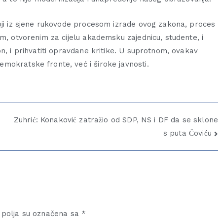
koji iz sjene rukovode procesom izrade ovog zakona, proces
im, otvorenim za cijelu akademsku zajednicu, studente, i
n, i prihvatiti opravdane kritike. U suprotnom, ovakav
mokratske fronte, već i široke javnosti.
Zuhrić: Konaković zatražio od SDP, NS i DF da se sklone
s puta Čoviću
polja su označena sa
*