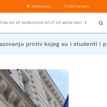
 222
Radićeva 8.,
71.00
Kantonalni odbor Demok
Službena stranica KO DF Saraj
STAV KO DF SARAJEVO
STATUT DF-a
KONTAKT
zovanju protiv kojeg su i studenti i p