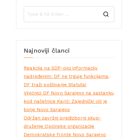
Najnoviji članci
Reakcija na SDP-ovu informaciju
nadređenim: DF ne trguje funkcijama,
DF traži poštivanje Statuta!
Vijećnici DF Novo Sarajevo na sastanku
kod načelnice Karić: Zajednički cilj je
bolje Novo Sarajevo
Održan završni predizborni skup-
druženje Općinske organizacije
Demokratske fronte Novo Sarajevo