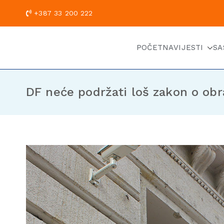
+387 33 200
POČETNA
VIJESTI
SA
DF neće podržati loš zakon o obra