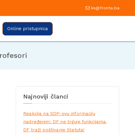
0 Sarajevo
ks@fronta.ba
ratske fronte Sarajevo
evo
Online pristupnica
rofesori
Najnoviji članci
Reakcija na SDP-ovu informaciju
nadređenim: DF ne trguje funkcijama,
DF traži poštivanje Statuta!