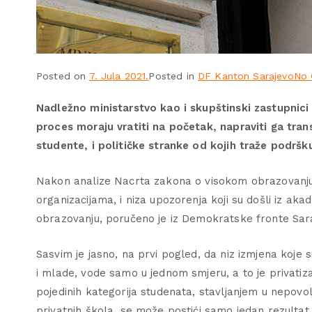
Posted on
7. Jula 2021.
Posted in
DF Kanton Sarajevo
No
Nadležno ministarstvo kao i skupštinski zastupnici
proces moraju vratiti na početak, napraviti ga tra
studente, i političke stranke od kojih traže podršku
Nakon analize Nacrta zakona o visokom obrazovanju 
organizacijama, i niza upozorenja koji su došli iz a
obrazovanju, poručeno je iz Demokratske fronte Sar
Sasvim je jasno, na prvi pogled, da niz izmjena koje
i mlade, vode samo u jednom smjeru, a to je privatiz
pojedinih kategorija studenata, stavljanjem u nepovo
privatnih škola, se može postići samo jedan rezultat