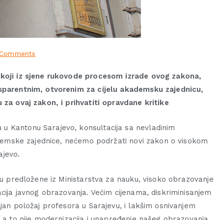
 Comments
 koji iz sjene rukovode procesom izrade ovog zakona,
nsparentnim, otvorenim za cijelu akademsku zajednicu,
 za ovaj zakon, i prihvatiti opravdane kritike
u Kantonu Sarajevo, konsultacija sa nevladinim
kademske zajednice, nećemo podržati novi zakon o visokom
ajevo.
 su predložene iz Ministarstva za nauku, visoko obrazovanje
acija javnog obrazovanja. Većim cijenama, diskriminisanjem
ljan položaj profesora u Sarajevu, i lakšim osnivanjem
, a to nije modernizacija i unapređenje našeg obrazovanja.