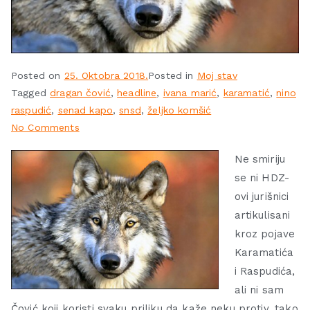
Posted on
25. Oktobra 2018.
Posted in
Moj stav
Tagged
dragan čović
,
headline
,
ivana marić
,
karamatić
,
nino
raspudić
,
senad kapo
,
snsd
,
željko komšić
No Comments
Ne smiriju
se ni HDZ-
ovi jurišnici
artikulisani
kroz pojave
Karamatića
i Raspudića,
ali ni sam
Čović koji koristi svaku priliku da kaže neku protiv, tako