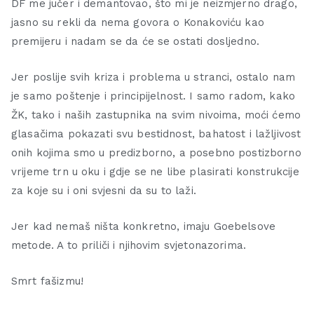
DF me jučer i demantovao, što mi je neizmjerno drago,
jasno su rekli da nema govora o Konakoviću kao
premijeru i nadam se da će se ostati dosljedno.
Jer poslije svih kriza i problema u stranci, ostalo nam
je samo poštenje i principijelnost. I samo radom, kako
ŽK, tako i naših zastupnika na svim nivoima, moći ćemo
glasačima pokazati svu bestidnost, bahatost i lažljivost
onih kojima smo u predizborno, a posebno postizborno
vrijeme trn u oku i gdje se ne libe plasirati konstrukcije
za koje su i oni svjesni da su to laži.
Jer kad nemaš ništa konkretno, imaju Goebelsove
metode. A to priliči i njihovim svjetonazorima.
Smrt fašizmu!