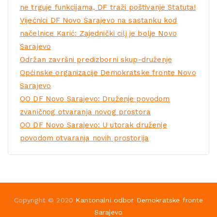
ne trguje funkcijama, DF traži poštivanje Statuta!
Vijećnici DF Novo Sarajevo na sastanku kod
načelnice Karić: Zajednički cilj je bolje Novo
Sarajevo
Održan završni predizborni skup-druženje
Općinske organizacije Demokratske fronte Novo
Sarajevo
OO DF Novo Sarajevo: Druženje povodom
zvaničnog otvaranja novog prostora
OO DF Novo Sarajevo: U utorak druženje
povodom otvaranja novih prostorija
Copyright © 2020
Kantonalni odbor Demokratske fronte
Sarajevo