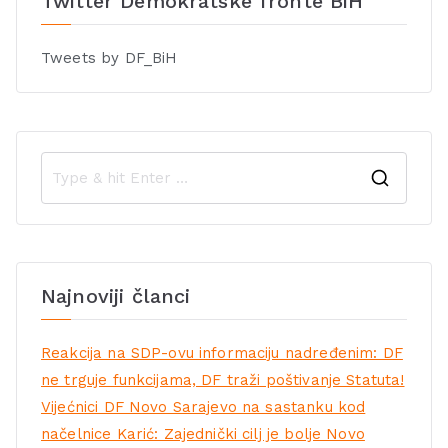
Twitter Demokratske fronte BiH
Tweets by DF_BiH
Najnoviji članci
Reakcija na SDP-ovu informaciju nadređenim: DF
ne trguje funkcijama, DF traži poštivanje Statuta!
Vijećnici DF Novo Sarajevo na sastanku kod
načelnice Karić: Zajednički cilj je bolje Novo