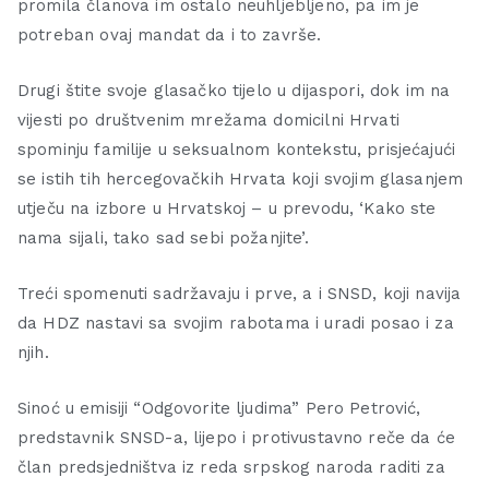
promila članova im ostalo neuhljebljeno, pa im je
potreban ovaj mandat da i to završe.
Drugi štite svoje glasačko tijelo u dijaspori, dok im na
vijesti po društvenim mrežama domicilni Hrvati
spominju familije u seksualnom kontekstu, prisjećajući
se istih tih hercegovačkih Hrvata koji svojim glasanjem
utječu na izbore u Hrvatskoj – u prevodu, ‘Kako ste
nama sijali, tako sad sebi požanjite’.
Treći spomenuti sadržavaju i prve, a i SNSD, koji navija
da HDZ nastavi sa svojim rabotama i uradi posao i za
njih.
Sinoć u emisiji “Odgovorite ljudima” Pero Petrović,
predstavnik SNSD-a, lijepo i protivustavno reče da će
član predsjedništva iz reda srpskog naroda raditi za