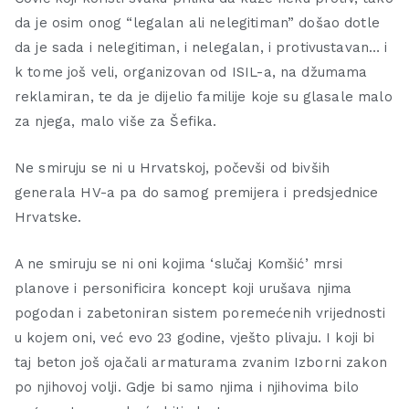
da je osim onog “legalan ali nelegitiman” došao dotle
da je sada i nelegitiman, i nelegalan, i protivustavan… i
k tome još veli, organizovan od ISIL-a, na džumama
reklamiran, te da je dijelio familije koje su glasale malo
za njega, malo više za Šefika.
Ne smiruju se ni u Hrvatskoj, počevši od bivših
generala HV-a pa do samog premijera i predsjednice
Hrvatske.
A ne smiruju se ni oni kojima ‘slučaj Komšić’ mrsi
planove i personificira koncept koji urušava njima
pogodan i zabetoniran sistem poremećenih vrijednosti
u kojem oni, već evo 23 godine, vješto plivaju. I koji bi
taj beton još ojačali armaturama zvanim Izborni zakon
po njihovoj volji. Gdje bi samo njima i njihovima bilo