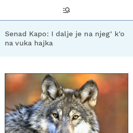
Kantonalni odbor
Službena stranica KO DF
Sarajevo
Demokratske fronte
Sarajevo
Senad Kapo: I dalje je na njeg’ k'o
na vuka hajka