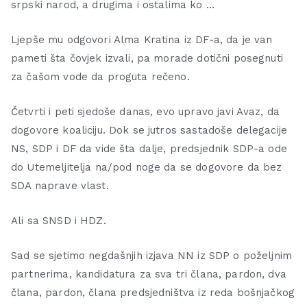
srpski narod, a drugima i ostalima ko …
Ljepše mu odgovori Alma Kratina iz DF-a, da je van
pameti šta čovjek izvali, pa morade dotični posegnuti
za čašom vode da proguta rečeno.
Četvrti i peti sjedoše danas, evo upravo javi Avaz, da
dogovore koaliciju. Dok se jutros sastadoše delegacije
NS, SDP i DF da vide šta dalje, predsjednik SDP-a ode
do Utemeljitelja na/pod noge da se dogovore da bez
SDA naprave vlast.
Ali sa SNSD i HDZ.
Sad se sjetimo negdašnjih izjava NN iz SDP o poželjnim
partnerima, kandidatura za sva tri člana, pardon, dva
člana, pardon, člana predsjedništva iz reda bošnjačkog