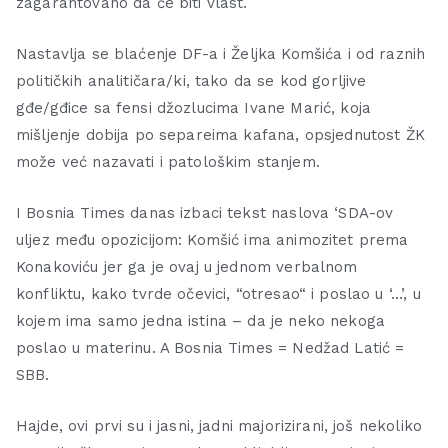
zagarantovano da će biti vlast.
Nastavlja se blaćenje DF-a i Željka Komšića i od raznih
političkih analitičara/ki, tako da se kod gorljive
gđe/gđice sa fensi džozlucima Ivane Marić, koja
mišljenje dobija po separeima kafana, opsjednutost ŽK
može već nazavati i patološkim stanjem.
I Bosnia Times danas izbaci tekst naslova ‘SDA-ov
uljez među opozicijom: Komšić ima animozitet prema
Konakoviću jer ga je ovaj u jednom verbalnom
konfliktu, kako tvrde očevici, “otresao“ i poslao u ‘…’, u
kojem ima samo jedna istina – da je neko nekoga
poslao u materinu. A Bosnia Times = Nedžad Latić =
SBB.
Hajde, ovi prvi su i jasni, jadni majorizirani, još nekoliko