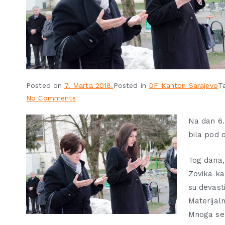
Posted on
7. Marta 2018.
Posted in
DF Kanton Sarajevo
T
No Comments
Na dan 6.
bila pod 
Tog dana, 
Zovika ka
su devasti
Materijal
Mnoga sel