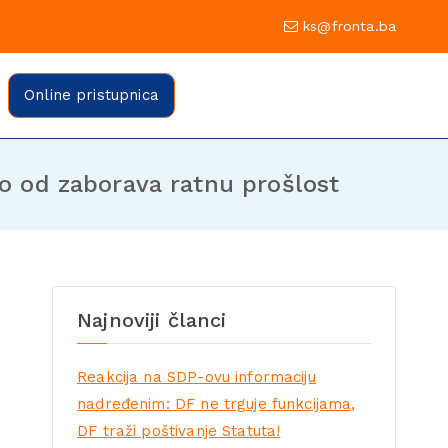
0 Sarajevo
ks@fronta.ba
ratske fronte Sarajevo
evo
Online pristupnica
o od zaborava ratnu prošlost
Najnoviji članci
Reakcija na SDP-ovu informaciju
nadređenim: DF ne trguje funkcijama,
DF traži poštivanje Statuta!