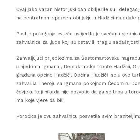
Ovaj jako važan historijski dan obilježile su i deleg
na centralnom spomen-obilježju u Hadžićima odale p
Poslije polaganja cvijeća uslijedila je svečana sjedni
zahvalnice za ljude koji su ostavili trag u sadašnjosti
Zahvaljujući prijedlozima za Šestomartovsku nagradu
u njedrima Igmana”, Demokratske fronte Hadžići, Gra
građana općine Hadžići, Općina Hadžići se u ovo tur
zahvalila i heroju sa Igmana pokojnom Čedomiru Domuz
čovjeku koji nikada nije dozvolio da ga se trpa u tor
ma koje vjere da bili.
Porodica je ovu zahvalnicu posvetila svim braniteljim