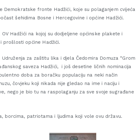
acije Demokratske fronte Hadžići, koje su polaganjem cvijeća
očast šehidima Bosne i Hercegovine i općine Hadžići.
ca OV Hadžići na kojoj su dodjeljene općinske plakete i
 i prošlosti općine Hadžići.
 Udruženja za zaštitu lika i djela Čedomira Domuza “Grom
đanskog saveza Hadžići, i još desetine ličnih nominacija
bulentno doba za boračku populaciju na neki način
u, čovjeku koji nikada nije gledao na ime i naciju i
ove, nego je bio tu na raspolaganju za sve svoje sugrađane
a, borcima, patriotama i ljudima koji vole ovu državu.