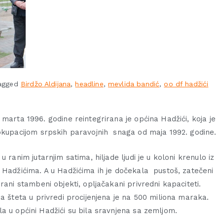
agged
Birdžo Aldijana
,
headline
,
mevlida bandić
,
oo df hadžići
 marta 1996. godine reintegrirana je općina Hadžići, koja je
okupacijom srpskih paravojnih snaga od maja 1992. godine.
u ranim jutarnjim satima, hiljade ljudi je u koloni krenulo iz
 Hadžićima. A u Hadžićima ih je dočekala pustoš, zatečeni
rani stambeni objekti, opljačakani privredni kapaciteti.
na šteta u privredi procijenjena je na 500 miliona maraka.
a u općini Hadžići su bila sravnjena sa zemljom.