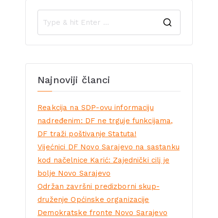
Najnoviji članci
Reakcija na SDP-ovu informaciju
nadređenim: DF ne trguje funkcijama,
DF traži poštivanje Statuta!
Vijećnici DF Novo Sarajevo na sastanku
kod načelnice Karić: Zajednički cilj je
bolje Novo Sarajevo
Održan završni predizborni skup-
druženje Općinske organizacije
Demokratske fronte Novo Sarajevo