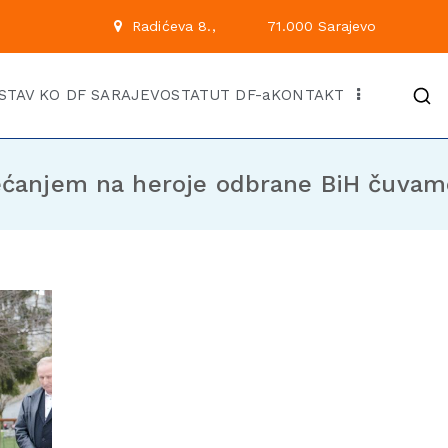
 222
Radićeva 8.,
71.00
Kantonalni odbor Demok
Službena stranica KO DF Saraj
STAV KO DF SARAJEVO
STATUT DF-a
KONTAKT
jećanjem na heroje odbrane BiH čuvam