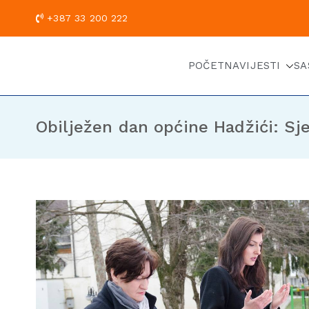
+387 33 200
POČETNA
VIJESTI
SA
Obilježen dan općine Hadžići: S