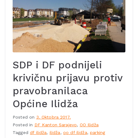
SDP i DF podnijeli
krivičnu prijavu protiv
pravobranilaca
Općine Ilidža
Posted on
3. Oktobra 2017.
Posted in
DF Kanton Sarajevo
,
OO Ilidža
Tagged
df ilidža
,
ilidža
,
oo df ilidža
,
parking