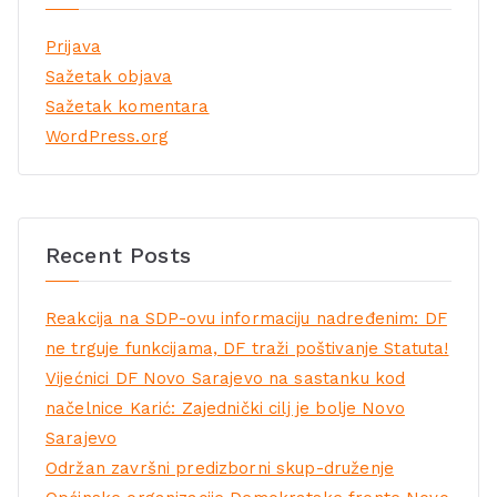
Prijava
Sažetak objava
Sažetak komentara
WordPress.org
Recent Posts
Reakcija na SDP-ovu informaciju nadređenim: DF
ne trguje funkcijama, DF traži poštivanje Statuta!
Vijećnici DF Novo Sarajevo na sastanku kod
načelnice Karić: Zajednički cilj je bolje Novo
Sarajevo
Održan završni predizborni skup-druženje