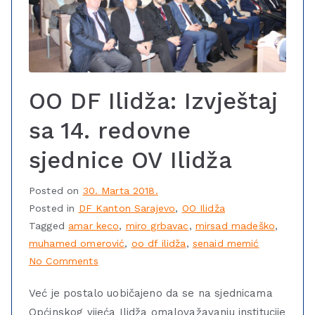
OO DF Ilidža: Izvještaj
sa 14. redovne
sjednice OV Ilidža
Posted on
30. Marta 2018.
Posted in
DF Kanton Sarajevo
,
OO Ilidža
Tagged
amar keco
,
miro grbavac
,
mirsad madeško
,
muhamed omerović
,
oo df ilidža
,
senaid memić
No Comments
Već je postalo uobičajeno da se na sjednicama
Općinskog vijeća Ilidža omalovažavanju institucije