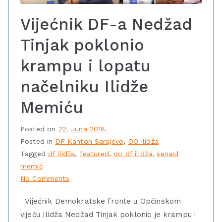
Vijećnik DF-a Nedžad
Tinjak poklonio
krampu i lopatu
načelniku Ilidže
Memiću
Posted on
22. Juna 2018.
Posted in
DF Kanton Sarajevo
,
OO Ilidža
Tagged
df ilidža
,
featured
,
oo df ilidža
,
senaid
memić
No Comments
Vijećnik Demokratske fronte u Općinskom
vijeću Ilidža Nedžad Tinjak poklonio je krampu i