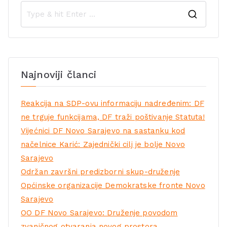
Najnoviji članci
Reakcija na SDP-ovu informaciju nadređenim: DF
ne trguje funkcijama, DF traži poštivanje Statuta!
Vijećnici DF Novo Sarajevo na sastanku kod
načelnice Karić: Zajednički cilj je bolje Novo
Sarajevo
Održan završni predizborni skup-druženje
Općinske organizacije Demokratske fronte Novo
Sarajevo
OO DF Novo Sarajevo: Druženje povodom
zvaničnog otvaranja novog prostora