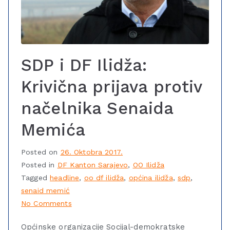
SDP i DF Ilidža:
Krivična prijava protiv
načelnika Senaida
Memića
Posted on
26. Oktobra 2017.
Posted in
DF Kanton Sarajevo
,
OO Ilidža
Tagged
headline
,
oo df ilidža
,
općina ilidža
,
sdp
,
senaid memić
No Comments
Općinske organizacije Socijal-demokratske