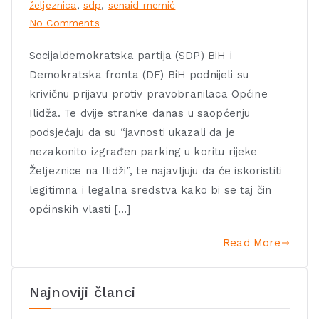
željeznica
,
sdp
,
senaid memić
No Comments
Socijaldemokratska partija (SDP) BiH i
Demokratska fronta (DF) BiH podnijeli su
krivičnu prijavu protiv pravobranilaca Općine
Ilidža. Te dvije stranke danas u saopćenju
podsjećaju da su “javnosti ukazali da je
nezakonito izgrađen parking u koritu rijeke
Željeznice na Ilidži”, te najavljuju da će iskoristiti
legitimna i legalna sredstva kako bi se taj čin
općinskih vlasti […]
Read More
Najnoviji članci