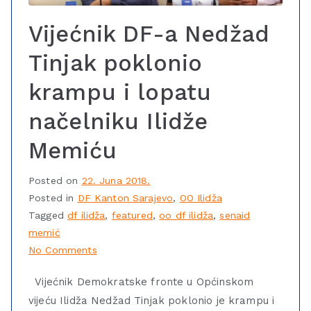
Vijećnik DF-a Nedžad
Tinjak poklonio
krampu i lopatu
načelniku Ilidže
Memiću
Posted on
22. Juna 2018.
Posted in
DF Kanton Sarajevo
,
OO Ilidža
Tagged
df ilidža
,
featured
,
oo df ilidža
,
senaid
memić
No Comments
Vijećnik Demokratske fronte u Općinskom
vijeću Ilidža Nedžad Tinjak poklonio je krampu i