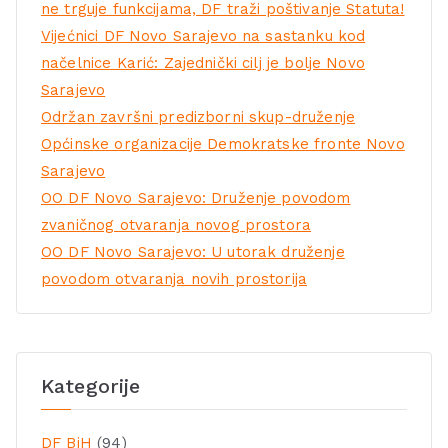
ne trguje funkcijama, DF traži poštivanje Statuta!
Vijećnici DF Novo Sarajevo na sastanku kod
načelnice Karić: Zajednički cilj je bolje Novo
Sarajevo
Održan završni predizborni skup-druženje
Općinske organizacije Demokratske fronte Novo
Sarajevo
OO DF Novo Sarajevo: Druženje povodom
zvaničnog otvaranja novog prostora
OO DF Novo Sarajevo: U utorak druženje
povodom otvaranja novih prostorija
Kategorije
DF BiH
(94)