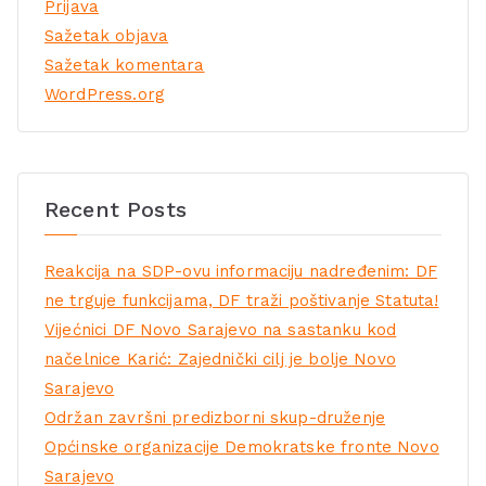
Prijava
Sažetak objava
Sažetak komentara
WordPress.org
Recent Posts
Reakcija na SDP-ovu informaciju nadređenim: DF
ne trguje funkcijama, DF traži poštivanje Statuta!
Vijećnici DF Novo Sarajevo na sastanku kod
načelnice Karić: Zajednički cilj je bolje Novo
Sarajevo
Održan završni predizborni skup-druženje
Općinske organizacije Demokratske fronte Novo
Sarajevo