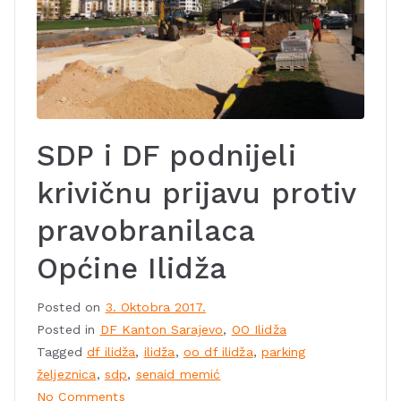
SDP i DF podnijeli
krivičnu prijavu protiv
pravobranilaca
Općine Ilidža
Posted on
3. Oktobra 2017.
Posted in
DF Kanton Sarajevo
,
OO Ilidža
Tagged
df ilidža
,
ilidža
,
oo df ilidža
,
parking
željeznica
,
sdp
,
senaid memić
No Comments