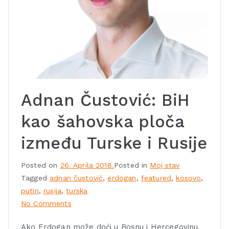
Adnan Čustović: BiH
kao šahovska ploča
između Turske i Rusije
Posted on
26. Aprila 2018.
Posted in
Moj stav
Tagged
adnan čustović
,
erdogan
,
featured
,
kosovo
,
putin
,
rusija
,
turska
No Comments
Ako Erdogan može doći u Bosnu i Hercegovinu,