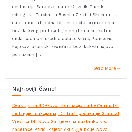
destinacija Sarajevo, da održi veliki “turski
miting” sa Turcima u Bosni u Zetri ili Skenderiji, a
da o tome niti jedna bh. institucija pojma nema,
bez ikakvog protokola, nemojte da se čudimo
onda kad nam uredno dolaze Vučić, Plenković,
kojekavi proruski zvaničnici bez ikakvih najava
po raznim […]
Read More
Najnoviji članci
Reakcija na SDP-ovu informaciju nadređenim: DF
ne trguje funkcijama, DF traži poštivanje Statuta!
Vijećnici DF Novo Sarajevo na sastanku kod
načelnice Karić: Zajednički cilj je bolje Novo