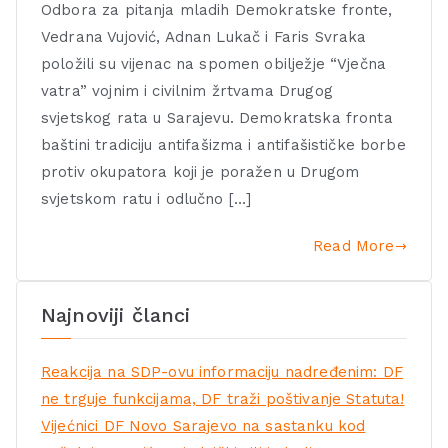
Odbora za pitanja mladih Demokratske fronte,
Vedrana Vujović, Adnan Lukač i Faris Svraka
položili su vijenac na spomen obilježje “Vječna
vatra” vojnim i civilnim žrtvama Drugog
svjetskog rata u Sarajevu. Demokratska fronta
baštini tradiciju antifašizma i antifašističke borbe
protiv okupatora koji je poražen u Drugom
svjetskom ratu i odlučno […]
Read More
Najnoviji članci
Reakcija na SDP-ovu informaciju nadređenim: DF
ne trguje funkcijama, DF traži poštivanje Statuta!
Vijećnici DF Novo Sarajevo na sastanku kod