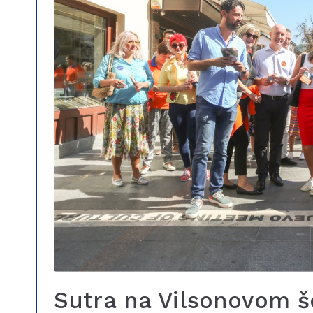
Sutra na Vilsonovom še