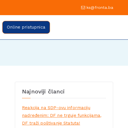
0 Sarajevo
ks@fronta.ba
ratske fronte Sarajevo
evo
Online pristupnica
Najnoviji članci
Reakcija na SDP-ovu informaciju
nadređenim: DF ne trguje funkcijama,
DF traži poštivanje Statuta!