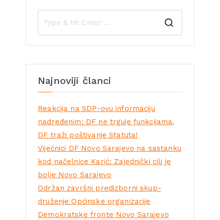
Najnoviji članci
Reakcija na SDP-ovu informaciju
nadređenim: DF ne trguje funkcijama,
DF traži poštivanje Statuta!
Vijećnici DF Novo Sarajevo na sastanku
kod načelnice Karić: Zajednički cilj je
bolje Novo Sarajevo
Održan završni predizborni skup-
druženje Općinske organizacije
Demokratske fronte Novo Sarajevo