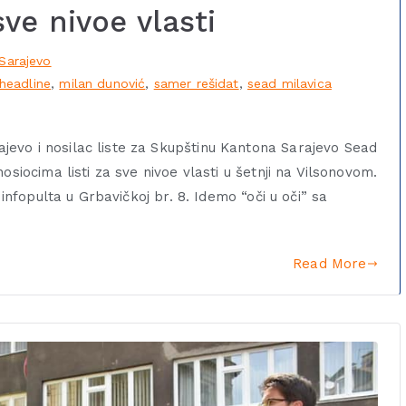
ve nivoe vlasti
Sarajevo
headline
,
milan dunović
,
samer rešidat
,
sead milavica
evo i nosilac liste za Skupštinu Kantona Sarajevo Sead
osiocima listi za sve nivoe vlasti u šetnji na Vilsonovom.
 infopulta u Grbavičkoj br. 8. Idemo “oči u oči” sa
Read More