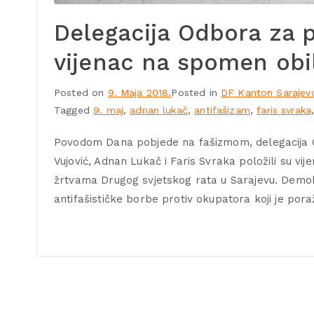
Delegacija Odbora za p
vijenac na spomen obil
Posted on
9. Maja 2018.
Posted in
DF Kanton Sarajev
Tagged
9. maj
,
adnan lukač
,
antifašizam
,
faris svraka
Povodom Dana pobjede na fašizmom, delegacija 
Vujović, Adnan Lukač i Faris Svraka položili su vij
žrtvama Drugog svjetskog rata u Sarajevu. Demokra
antifašističke borbe protiv okupatora koji je por