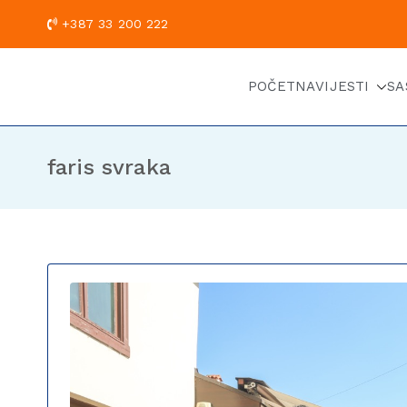
+387 33 200
POČETNA
VIJESTI
SA
faris svraka