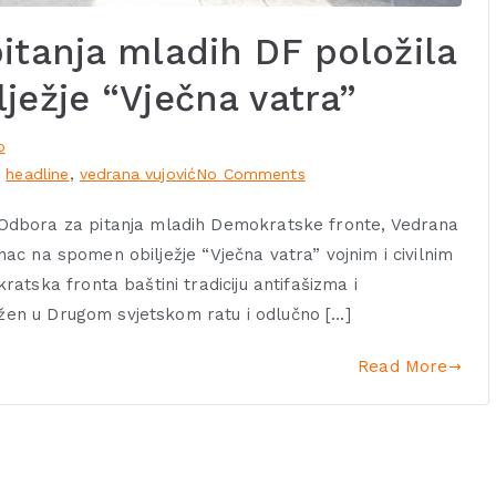
itanja mladih DF položila
ježje “Vječna vatra”
o
,
headline
,
vedrana vujović
No Comments
Odbora za pitanja mladih Demokratske fronte, Vedrana
enac na spomen obilježje “Vječna vatra” vojnim i civilnim
tska fronta baštini tradiciju antifašizma i
ažen u Drugom svjetskom ratu i odlučno […]
Read More