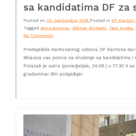
sa kandidatima DF za s
Posted on
23. Septembra 2018.
Posted in
DF Kanton 
Tagged
amra kunovac
,
dženan đonlagić
,
faris svraka
,
No Comments
Predsjednik Kantonalnog odbora DF Kantona Saraj
Milavica vas poziva na druženje sa kandidatima i n
Polazak je sutra (ponedjeljak, 24.09.) u 17:30 h sa
građanima! BiH pobjeđuje!