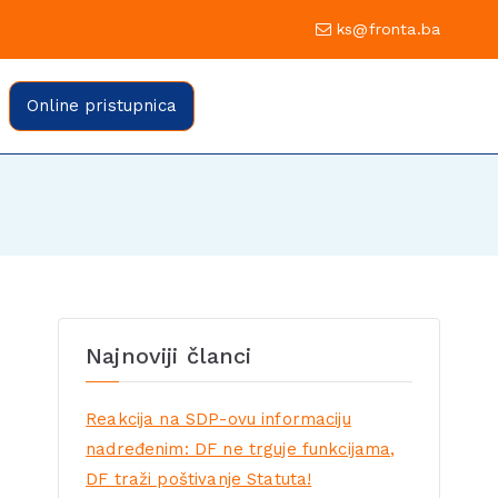
0 Sarajevo
ks@fronta.ba
ratske fronte Sarajevo
evo
Online pristupnica
Najnoviji članci
Reakcija na SDP-ovu informaciju
nadređenim: DF ne trguje funkcijama,
DF traži poštivanje Statuta!