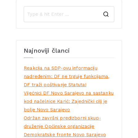
Najnoviji članci
Reakcija na SDP-ovu informaciju
nadređenim: DF ne trguje funkcijama,
DF traži poštivanje Statuta!
Vijećnici DF Novo Sarajevo na sastanku
kod načelnice Karić: Zajednički cilj je
bolje Novo Sarajevo
Održan završni predizborni skup-
druženje Općinske organizacije
Demokratske fronte Novo Sarajevo