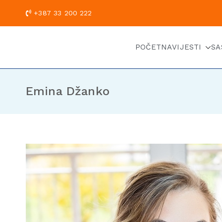
+387 33 200
POČETNA
VIJESTI
SA
Emina Džanko