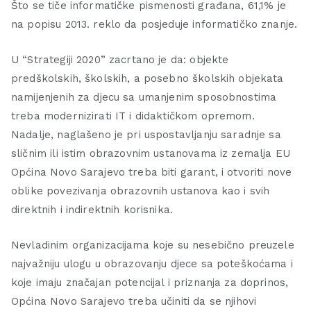
Što se tiče informatičke pismenosti građana, 61,1% je
na popisu 2013. reklo da posjeduje informatičko znanje.
U “Strategiji 2020” zacrtano je da: objekte
predškolskih, školskih, a posebno školskih objekata
namijenjenih za djecu sa umanjenim sposobnostima
treba modernizirati IT i didaktičkom opremom.
Nadalje, naglašeno je pri uspostavljanju saradnje sa
sličnim ili istim obrazovnim ustanovama iz zemalja EU
Općina Novo Sarajevo treba biti garant, i otvoriti nove
oblike povezivanja obrazovnih ustanova kao i svih
direktnih i indirektnih korisnika.
Nevladinim organizacijama koje su nesebično preuzele
najvažniju ulogu u obrazovanju djece sa poteškoćama i
koje imaju značajan potencijal i priznanja za doprinos,
Općina Novo Sarajevo treba učiniti da se njihovi