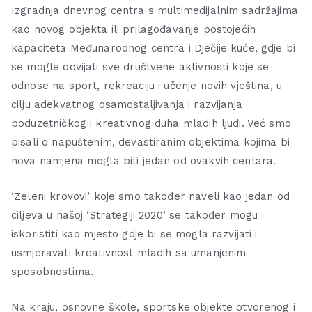
Izgradnja dnevnog centra s multimedijalnim sadržajima
kao novog objekta ili prilagođavanje postojećih
kapaciteta Međunarodnog centra i Dječije kuće, gdje bi
se mogle odvijati sve društvene aktivnosti koje se
odnose na sport, rekreaciju i učenje novih vještina, u
cilju adekvatnog osamostaljivanja i razvijanja
poduzetničkog i kreativnog duha mladih ljudi. Već smo
pisali o napuštenim, devastiranim objektima kojima bi
nova namjena mogla biti jedan od ovakvih centara.
‘Zeleni krovovi’ koje smo također naveli kao jedan od
ciljeva u našoj ‘Strategiji 2020’ se također mogu
iskoristiti kao mjesto gdje bi se mogla razvijati i
usmjeravati kreativnost mladih sa umanjenim
sposobnostima.
Na kraju, osnovne škole, sportske objekte otvorenog i