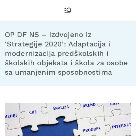
Kantonalni odbor
Službena stranica KO DF
Sarajevo
Demokratske fronte
Sarajevo
OP DF NS – Izdvojeno iz
‘Strategije 2020’: Adaptacija i
modernizacija predškolskih i
školskih objekata i škola za osobe
sa umanjenim sposobnostima