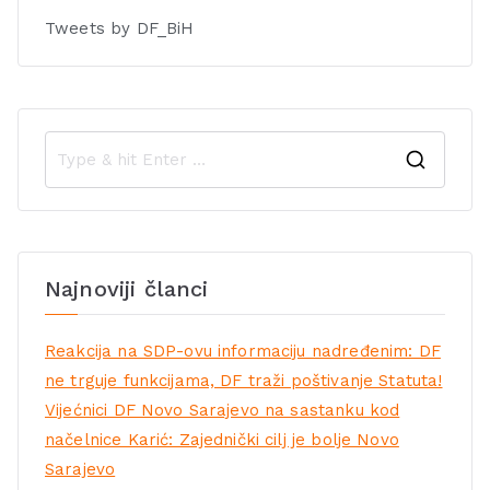
Tweets by DF_BiH
Najnoviji članci
Reakcija na SDP-ovu informaciju nadređenim: DF
ne trguje funkcijama, DF traži poštivanje Statuta!
Vijećnici DF Novo Sarajevo na sastanku kod
načelnice Karić: Zajednički cilj je bolje Novo
Sarajevo