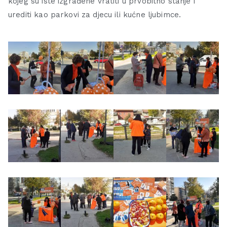
kojeg su iste izgrađene vratiti u prvobitno stanje i
urediti kao parkovi za djecu ili kućne ljubimce.