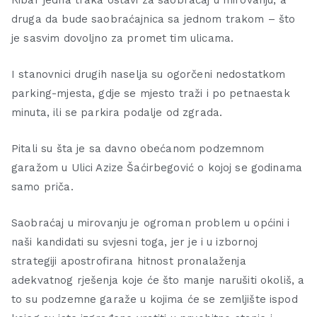
Ribar jedna traka ostavi za saobraćaj u mirovanju, a
druga da bude saobraćajnica sa jednom trakom – što
je sasvim dovoljno za promet tim ulicama.
I stanovnici drugih naselja su ogorčeni nedostatkom
parking-mjesta, gdje se mjesto traži i po petnaestak
minuta, ili se parkira podalje od zgrada.
Pitali su šta je sa davno obećanom podzemnom
garažom u Ulici Azize Šaćirbegović o kojoj se godinama
samo priča.
Saobraćaj u mirovanju je ogroman problem u općini i
naši kandidati su svjesni toga, jer je i u izbornoj
strategiji apostrofirana hitnost pronalaženja
adekvatnog rješenja koje će što manje narušiti okoliš, a
to su podzemne garaže u kojima će se zemljište ispod