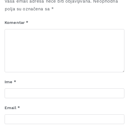
Vaša email adresa neće biti objavljivana.
Neophodna
polja su označena sa
*
Komentar
*
Ime
*
Email
*