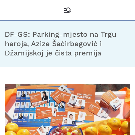
Kantonalni odbor
Službena stranica KO DF
Sarajevo
Demokratske fronte
Sarajevo
DF-GS: Parking-mjesto na Trgu
heroja, Azize Šaćirbegović i
Džamijskoj je čista premija