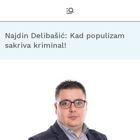
Kantonalni odbor
Službena stranica KO DF
Sarajevo
Demokratske fronte
Sarajevo
Najdin Delibašić: Kad populizam
sakriva kriminal!