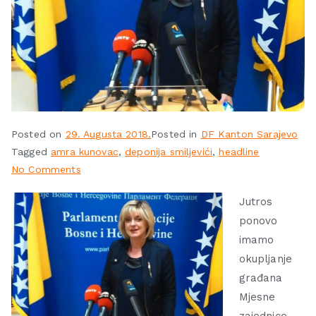
Posted on
29. Augusta 2018.
Posted in
DF Kanton Sarajevo
Tagged
amra kunovac
,
deponija smiljevići
,
headline
No Comments
Jutros
ponovo
imamo
okupljanje
građana
Mjesne