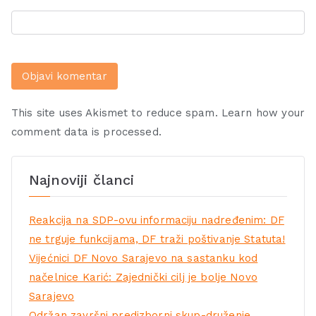
This site uses Akismet to reduce spam.
Learn how your
comment data is processed.
Najnoviji članci
Reakcija na SDP-ovu informaciju nadređenim: DF
ne trguje funkcijama, DF traži poštivanje Statuta!
Vijećnici DF Novo Sarajevo na sastanku kod
načelnice Karić: Zajednički cilj je bolje Novo
Sarajevo
Održan završni predizborni skup-druženje