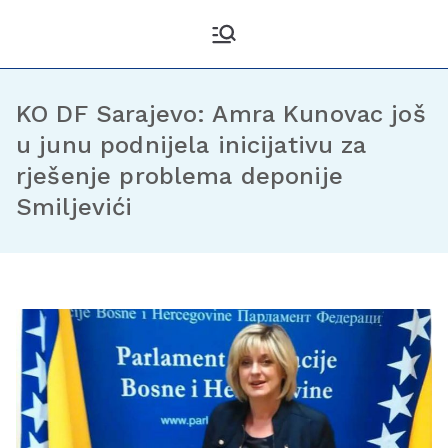
Kantonalni odbor
Službena stranica KO DF
Sarajevo
Demokratske fronte
Sarajevo
KO DF Sarajevo: Amra Kunovac još
u junu podnijela inicijativu za
rješenje problema deponije
Smiljevići