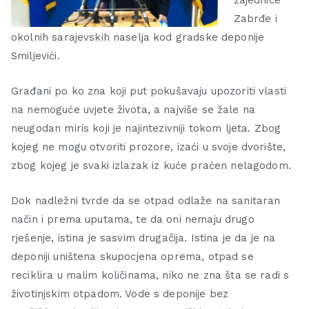
zajednice
Zabrđe i
okolnih sarajevskih naselja kod gradske deponije
Smiljevići.
Građani po ko zna koji put pokušavaju upozoriti vlasti
na nemoguće uvjete života, a najviše se žale na
neugodan miris koji je najintezivniji tokom ljeta. Zbog
kojeg ne mogu otvoriti prozore, izaći u svoje dvorište,
zbog kojeg je svaki izlazak iz kuće praćen nelagodom.
Dok nadležni tvrde da se otpad odlaže na sanitaran
način i prema uputama, te da oni nemaju drugo
rješenje, istina je sasvim drugačija. Istina je da je na
deponiji uništena skupocjena oprema, otpad se
reciklira u malim količinama, niko ne zna šta se radi s
životinjskim otpadom. Vode s deponije bez