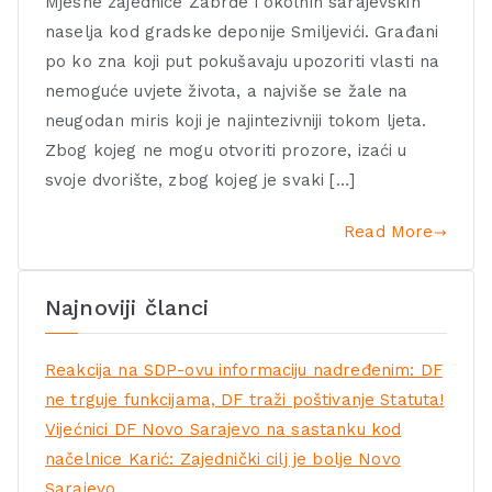
Mjesne zajednice Zabrđe i okolnih sarajevskih
naselja kod gradske deponije Smiljevići. Građani
po ko zna koji put pokušavaju upozoriti vlasti na
nemoguće uvjete života, a najviše se žale na
neugodan miris koji je najintezivniji tokom ljeta.
Zbog kojeg ne mogu otvoriti prozore, izaći u
svoje dvorište, zbog kojeg je svaki […]
Read More
Najnoviji članci
Reakcija na SDP-ovu informaciju nadređenim: DF
ne trguje funkcijama, DF traži poštivanje Statuta!
Vijećnici DF Novo Sarajevo na sastanku kod
načelnice Karić: Zajednički cilj je bolje Novo
Sarajevo