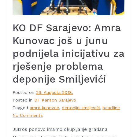
KO DF Sarajevo: Amra
Kunovac još u junu
podnijela inicijativu za
rješenje problema
deponije Smiljevići
Posted on
29. Augusta 2018.
Posted in
DF Kanton Sarajevo
Tagged
amra kunovac
,
deponija smiljevići
,
headline
No Comments
Jutros ponovo imamo okupljanje građana