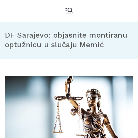
Kantonalni odbor
Službena stranica KO DF
Sarajevo
Demokratske fronte
Sarajevo
DF Sarajevo: objasnite montiranu
optužnicu u slučaju Memić