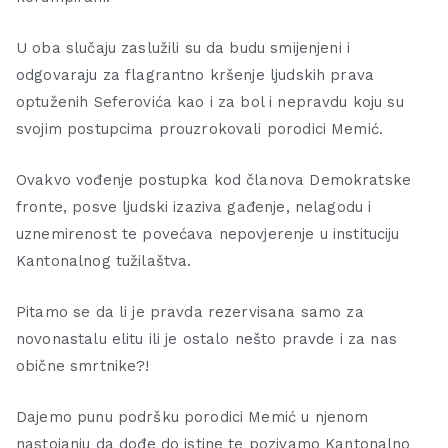
U oba slučaju zaslužili su da budu smijenjeni i
odgovaraju za flagrantno kršenje ljudskih prava
optuženih Seferovića kao i za bol i nepravdu koju su
svojim postupcima prouzrokovali porodici Memić.
Ovakvo vođenje postupka kod članova Demokratske
fronte, posve ljudski izaziva gađenje, nelagodu i
uznemirenost te povećava nepovjerenje u instituciju
Kantonalnog tužilaštva.
Pitamo se da li je pravda rezervisana samo za
novonastalu elitu ili je ostalo nešto pravde i za nas
obične smrtnike?!
Dajemo punu podršku porodici Memić u njenom
nastojanju da dođe do istine te pozivamo Kantonalno