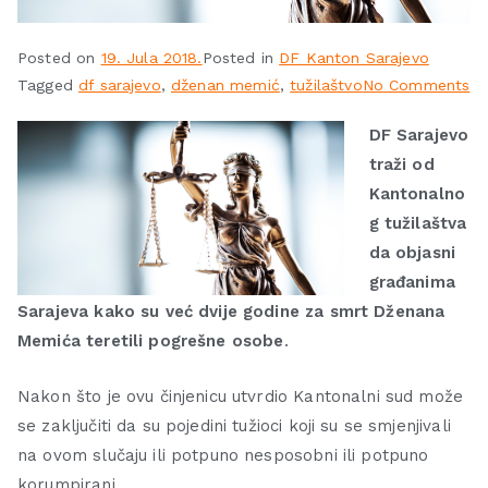
Posted on
19. Jula 2018.
Posted in
DF Kanton Sarajevo
Tagged
df sarajevo
,
dženan memić
,
tužilaštvo
No Comments
DF Sarajevo
traži od
Kantonalno
g tužilaštva
da objasni
građanima
Sarajeva kako su već dvije godine za smrt Dženana
Memića teretili pogrešne osobe
.
Nakon što je ovu činjenicu utvrdio Kantonalni sud može
se zaključiti da su pojedini tužioci koji su se smjenjivali
na ovom slučaju ili potpuno nesposobni ili potpuno
korumpirani.