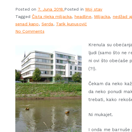
Posted on
7. Juna 2018.
Posted in
Moj stav
Tagged
Čista rijeka miljacka
,
headline
,
Miljacka
,
nedžad a
senad kapo
,
Serda
,
Tarik kupusović
No Comments
Krenula su obećanja
ljudi (samo što ne 
ni ovi što obećaše p
(?!).
Čekam da neko kaže
da neko ponudi maka
trebati, kako rekoše
Ni mukajet.
I onda me barnuše gd