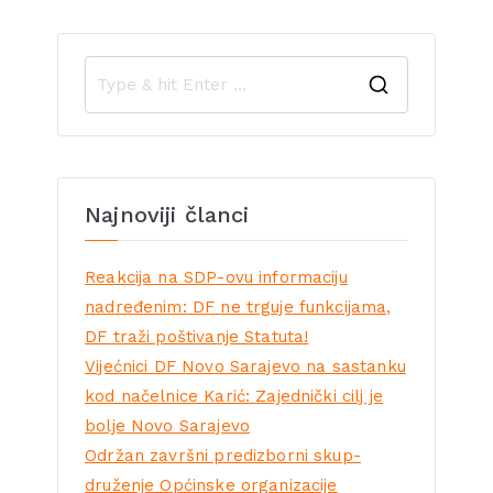
Najnoviji članci
Reakcija na SDP-ovu informaciju
nadređenim: DF ne trguje funkcijama,
DF traži poštivanje Statuta!
Vijećnici DF Novo Sarajevo na sastanku
kod načelnice Karić: Zajednički cilj je
bolje Novo Sarajevo
Održan završni predizborni skup-
druženje Općinske organizacije