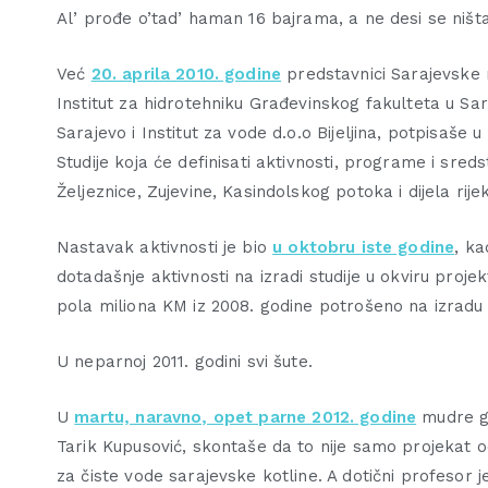
Al’ prođe o’tad’ haman 16 bajrama, a ne desi se ništa
Već
20. aprila 2010. godine
predstavnici Sarajevske r
Institut za hidrotehniku Građevinskog fakulteta u S
Sarajevo i Institut za vode d.o.o Bijeljina, potpisaš
Studije koja će definisati aktivnosti, programe i sred
Željeznice, Zujevine, Kasindolskog potoka i dijela rij
Nastavak aktivnosti je bio
u oktobru iste godine
, ka
dotadašnje aktivnosti na izradi studije u okviru proje
pola miliona KM iz 2008. godine potrošeno na izradu s
U neparnoj 2011. godini svi šute.
U
martu, naravno, opet parne 2012. godine
mudre gl
Tarik Kupusović, skontaše da to nije samo projekat od
za čiste vode sarajevske kotline. A dotični profesor 