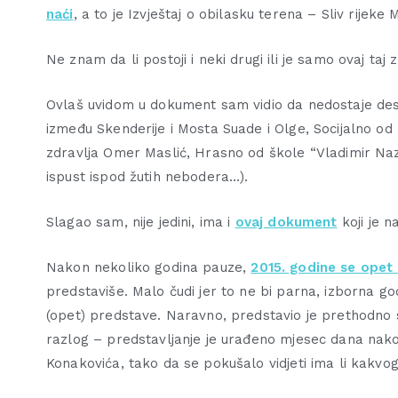
naći
, a to je Izvještaj o obilasku terena – Sliv rijeke M
Ne znam da li postoji i neki drugi ili je samo ovaj ta
Ovlaš uvidom u dokument sam vidio da nedostaje deset
između Skenderije i Mosta Suade i Olge, Socijalno o
zdravlja Omer Maslić, Hrasno od škole “Vladimir Naz
ispust ispod žutih nebodera…).
Slagao sam, nije jedini, ima i
ovaj dokument
koji je n
Nakon nekoliko godina pauze,
2015. godine se opet 
predstaviše. Malo čudi jer to ne bi parna, izborna 
(opet) predstave. Naravno, predstavio je prethodno 
razlog – predstavljanje je urađeno mjesec dana nak
Konakovića, tako da se pokušalo vidjeti ima li kakvog