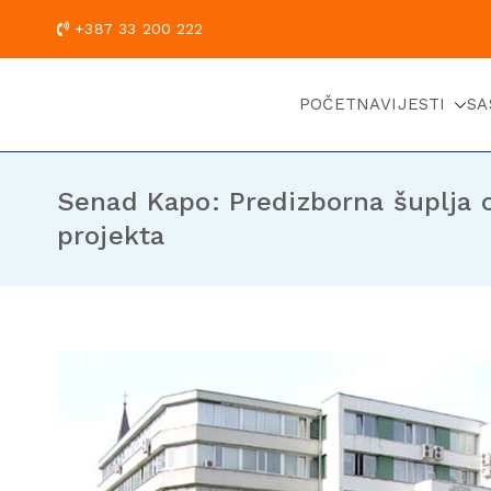
+387 33 200
POČETNA
VIJESTI
SA
Senad Kapo: Predizborna šuplja o č
projekta