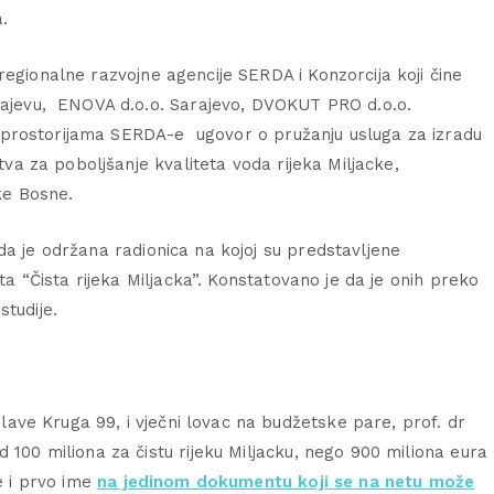
.
egionalne razvojne agencije SERDA i Konzorcija koji čine
arajevu, ENOVA d.o.o. Sarajevo, DVOKUT PRO d.o.o.
e u prostorijama SERDA-e ugovor o pružanju usluga za izradu
stva za poboljšanje kvaliteta voda rijeka Miljacke,
eke Bosne.
da je održana radionica na kojoj su predstavljene
kta “Čista rijeka Miljacka”. Konstatovano je da je onih preko
tudije.
ave Kruga 99, i vječni lovac na budžetske pare, prof. dr
 100 miliona za čistu rijeku Miljacku, nego 900 miliona eura
je i prvo ime
na jedinom dokumentu koji se na netu može