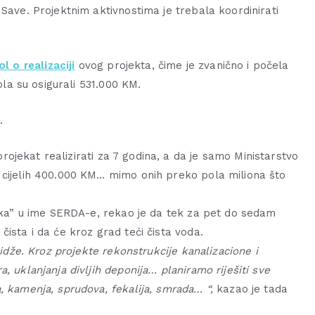
Save. Projektnim aktivnostima je trebala koordinirati
 o realizaciji
ovog projekta, čime je zvanično i počela
ola su osigurali 531.000 KM.
.
ojekat realizirati za 7 godina, a da je samo Ministarstvo
 cijelih 400.000 KM… mimo onih preko pola miliona što
acka” u ime SERDA-e, rekao je da tek za pet do sedam
čista i da će kroz grad teći čista voda.
lidže. Kroz projekte rekonstrukcije kanalizacione i
 uklanjanja divljih deponi­ja… planiramo riješiti sve
, kamenja, sprudova, fekalija, smrada… “,
kazao je tada