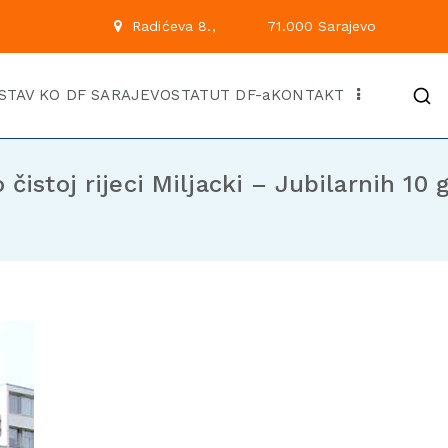
 222
Radićeva 8.,
71.00
Kantonalni odbor Demok
Službena stranica KO DF Saraj
STAV KO DF SARAJEVO
STATUT DF-a
KONTAKT
istoj rijeci Miljacki – Jubilarnih 10 