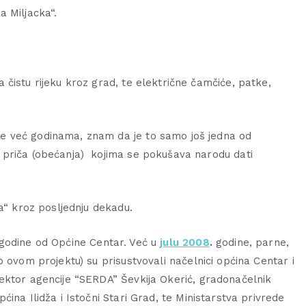
a Miljacka“.
a čistu rijeku kroz grad, te električne čamčiće, patke,
me već godinama, znam da je to samo još jedna od
h priča (obećanja) kojima se pokušava narodu dati
a“ kroz posljednju dekadu.
 godine od Općine Centar. Već u
julu 2008
.
godine, parne,
 ovom projektu) su prisustvovali načelnici općina Centar i
ektor agencije “SERDA” Ševkija Okerić, gradonačelnik
ina Ilidža i Istočni Stari Grad, te Ministarstva privrede