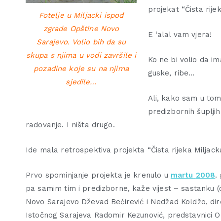
projekat “Čista rijek
Fotelje u Miljacki ispod
zgrade Opštine Novo
E ‘alal vam vjera!
Sarajevo. Volio bih da su
skupa s njima u vodi završile i
Ko ne bi volio da im
pozadine koje su na njima
guske, ribe…
sjedile…
Ali, kako sam u to
predizbornih šuplji
radovanje. I ništa drugo.
Ide mala retrospektiva projekta “Čista rijeka Miljack
Prvo spominjanje projekta je krenulo u
martu
2008
.
pa samim tim i predizborne, kaže vijest – sastanku (o
Novo Sarajevo Dževad Bećirević i Nedžad Koldžo, dir
Istočnog Sarajeva Radomir Kezunović, predstavnici Opć