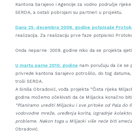
Kantona Sarajevo i Agencije za vodno područje rijeke 
SERDA, a ostali pobrojani su partneri u projektu.
Dana 25. decembra 2008. godine potpisaše Protokol
realizacija. Za realizaciju prve faze potpisnici Protok
Onda neparne 2009. godine niko da se projekta sjeti
U martu parne 2010. godine
nam poručuju da će se pr
privrede kantona Sarajevo potrošilo, do tog datuma,
troši SERDA.
A Siniša Obradović, vođa projekta “Čista rijeka Milj
godina možemo očekivati da će Mi­ljacka konačno biti 
“Planiramo urediti Mi­ljacku i sve pritoke od Pala do I
vodovodne mreže, uređenja korita, izgradnje kolektora,
probleme. Nakon toga u Miljacki više neće biti smeća
Obradović.