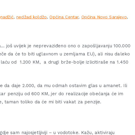
jnadžić
,
nedžad koldžo
,
Općina Centar
,
Općina Novo Sarajevo
,
… još uvijek je neprevaziđeno ono o zapošljavanju 100.000
reče da će to biti uglavnom u zemljama EU), ali nisu daleko
laću od 1.200 KM, a drugi brže-bolje izlicitiraše na 1.450
 da daje 2.000, da mu odmah ostavim glas u amanet. Ili
r penziju od 600 KM, jer do realizacije obećanja će im
, taman toliko da će mi biti vakat za penzije.
je sam najosjetljiviji – u vodotoke. Kažu, aktiviraju