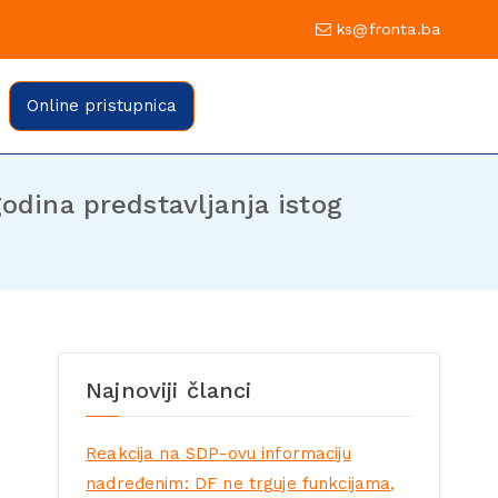
0 Sarajevo
ks@fronta.ba
ratske fronte Sarajevo
evo
Online pristupnica
godina predstavljanja istog
Najnoviji članci
Reakcija na SDP-ovu informaciju
nadređenim: DF ne trguje funkcijama,