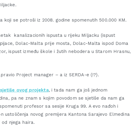
iljacke.
j za koji se potroši iz 2008. godine spomenutih 500.000 KM.
ak kanalizacionih ispusta u rijeku Miljacku (ispust
d pijace, Dolac-Malta prije mosta, Dolac-Malta ispod Doma
or, ispust između škole i žutih nebodera u Starom Hrasnu,
apravio ‎Project manager – ‎a iz SERDA-e (!?).
sjetiše ovog projekta
, i tada nam ga još jednom
godina, pa ne znam s kojim povodom se sjetiše da nam ga
spomenuti profesor sa sesije Kruga 99. A evo nađoh i
on ustoličenja novog premijera Kantona Sarajevo Elmedina
 od njega haira.