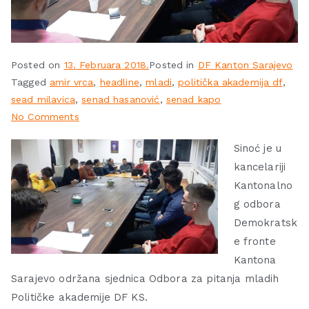
Posted on
13. Februara 2018.
Posted in
DF Kanton Sarajevo
Tagged
amir vrca
,
headline
,
mladi
,
politička akademija df
,
sead milavica
,
senad hasanović
,
senad kapo
No Comments
Sinoć je u
kancelariji
Kantonalno
g odbora
Demokratsk
e fronte
Kantona
Sarajevo održana sjednica Odbora za pitanja mladih
Političke akademije DF KS.