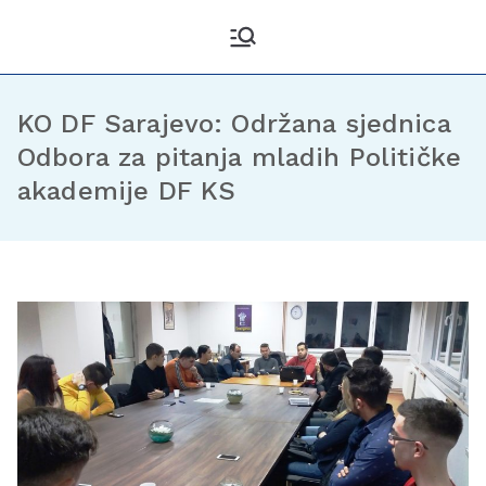
Kantonalni odbor
Službena stranica KO DF
Sarajevo
Demokratske fronte
Sarajevo
KO DF Sarajevo: Održana sjednica
Odbora za pitanja mladih Političke
akademije DF KS