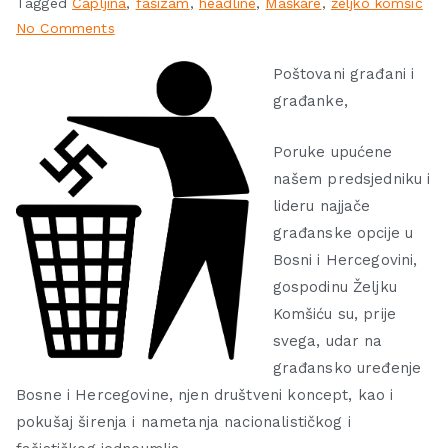
Tagged
Čapljina
,
fašizam
,
headline
,
Maškare
,
željko komšić
No Comments
Poštovani građani i
građanke,
Poruke upućene
našem predsjedniku i
lideru najjače
građanske opcije u
Bosni i Hercegovini,
gospodinu Željku
Komšiću su, prije
svega, udar na
građansko uređenje
Bosne i Hercegovine, njen društveni koncept, kao i
pokušaj širenja i nametanja nacionalističkog i