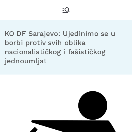
Kantonalni odbor
Službena stranica KO DF
Sarajevo
Demokratske fronte
Sarajevo
KO DF Sarajevo: Ujedinimo se u
borbi protiv svih oblika
nacionalističkog i fašističkog
jednoumlja!