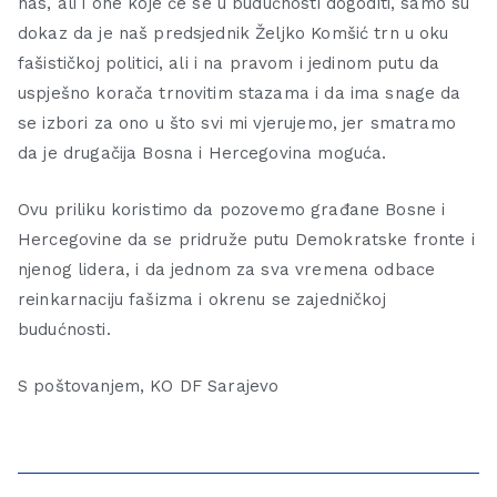
nas, ali i one koje će se u budućnosti dogoditi, samo su
dokaz da je naš predsjednik Željko Komšić trn u oku
fašističkoj politici, ali i na pravom i jedinom putu da
uspješno korača trnovitim stazama i da ima snage da
se izbori za ono u što svi mi vjerujemo, jer smatramo
da je drugačija Bosna i Hercegovina moguća.
Ovu priliku koristimo da pozovemo građane Bosne i
Hercegovine da se pridruže putu Demokratske fronte i
njenog lidera, i da jednom za sva vremena odbace
reinkarnaciju fašizma i okrenu se zajedničkoj
budućnosti.
S poštovanjem, KO DF Sarajevo