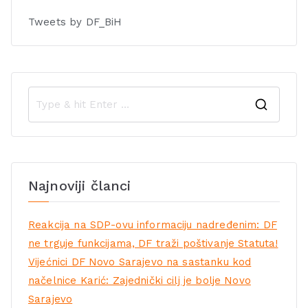
Tweets by DF_BiH
Najnoviji članci
Reakcija na SDP-ovu informaciju nadređenim: DF
ne trguje funkcijama, DF traži poštivanje Statuta!
Vijećnici DF Novo Sarajevo na sastanku kod
načelnice Karić: Zajednički cilj je bolje Novo
Sarajevo