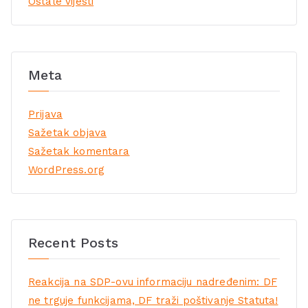
Ostale vijesti
Meta
Prijava
Sažetak objava
Sažetak komentara
WordPress.org
Recent Posts
Reakcija na SDP-ovu informaciju nadređenim: DF
ne trguje funkcijama, DF traži poštivanje Statuta!