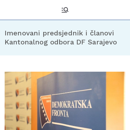
Kantonalni odbor
Službena stranica KO DF
Sarajevo
Demokratske fronte
Sarajevo
Imenovani predsjednik i članovi
Kantonalnog odbora DF Sarajevo