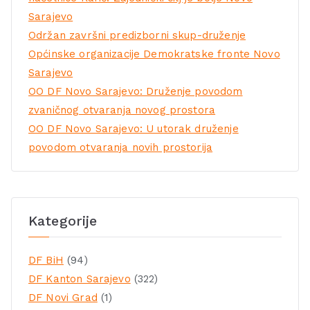
Sarajevo
Održan završni predizborni skup-druženje
Općinske organizacije Demokratske fronte Novo
Sarajevo
OO DF Novo Sarajevo: Druženje povodom
zvaničnog otvaranja novog prostora
OO DF Novo Sarajevo: U utorak druženje
povodom otvaranja novih prostorija
Kategorije
DF BiH
(94)
DF Kanton Sarajevo
(322)
DF Novi Grad
(1)