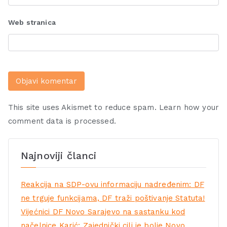
Web stranica
This site uses Akismet to reduce spam.
Learn how your
comment data is processed.
Najnoviji članci
Reakcija na SDP-ovu informaciju nadređenim: DF
ne trguje funkcijama, DF traži poštivanje Statuta!
Vijećnici DF Novo Sarajevo na sastanku kod
načelnice Karić: Zajednički cilj je bolje Novo