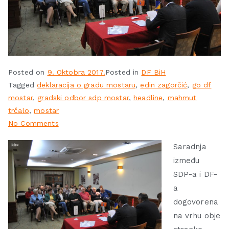
Posted on
9. Oktobra 2017.
Posted in
DF BiH
Tagged
deklaracija o gradu mostaru
,
edin zagorčić
,
go df
mostar
,
gradski odbor sdp mostar
,
headline
,
mahmut
trčalo
,
mostar
No Comments
Saradnja
između
SDP-a i DF-
a
dogovorena
na vrhu obje