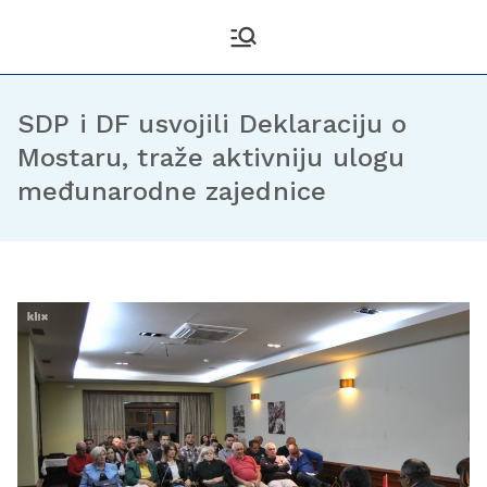
Kantonalni odbor
Službena stranica KO DF
Sarajevo
Demokratske fronte
Sarajevo
SDP i DF usvojili Deklaraciju o
Mostaru, traže aktivniju ulogu
međunarodne zajednice