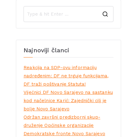
Najnoviji članci
Reakcija na SDP-ovu informaciju
nadređenim: DF ne trguje funkcijama,
DF traži poštivanje Statuta!
Vijećnici DF Novo Sarajevo na sastanku
kod načelnice Karić: Zajednički cilj je
bolje Novo Sarajevo
Održan završni predizborni skup-
druženje Općinske organizacije
Demokratske fronte Novo Sarajevo