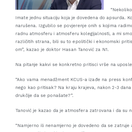
“Nekoliko
Imate jednu situaciju koja je dovedena do apsurda. 
narušena. Izgubilo se povjerenje onih s kojima rad
radnu atmosferu i atmosferu kolegijalnosti, a mi smo d
različitih strana, bili su to epolitički i ekonomski pri
om”, kazao je doktor Hasan Tanović za N1.
Na pitanje kakvi se konkretno pritisci vrše na uposle
“Ako vama menadžment KCUS-a izađe na press konfere
nego kao pritisak? Na kraju krajeva, nakon 2-3 dana
drukčije da se ponašate?”.
Tanović je kazao da je atmosfera zatrovana i da su n
“Namjerno ili nenamjerno je dovedeno da se zatruje 