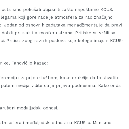
 puta smo pokušali objasniti zašto napuštamo KCUS.
Kolegama koji gore rade je atmosfera za rad značajno
imo. Jedan od osnovnih zadataka menadžmenta je da pravi
obili pritisak i atmosferu straha. Pritiske su vršili sa
tisci. Pritisci zbog raznih poslova koje kolege imaju s KCUS-
nike, Tanović je kazao:
nciju i zaprijete tužbom, kako drukčije da to shvatite
 putem medija vidite da je prijava podnesena. Kako onda
arušeni međuljudski odnosi.
atmsofera i međuljudski odnosi na KCUS-u. Mi nismo