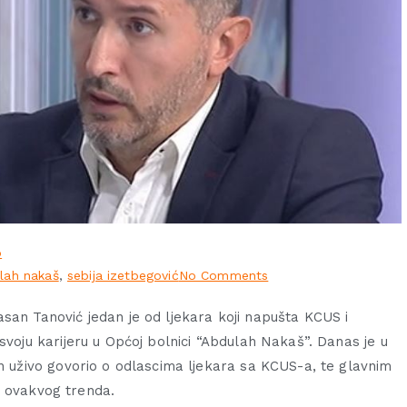
o
lah nakaš
,
sebija izetbegović
No Comments
san Tanović jedan je od ljekara koji napušta KCUS i
 svoju karijeru u Općoj bolnici “Abdulah Nakaš”. Danas je u
an uživo govorio o odlascima ljekara sa KCUS-a, te glavnim
 ovakvog trenda.