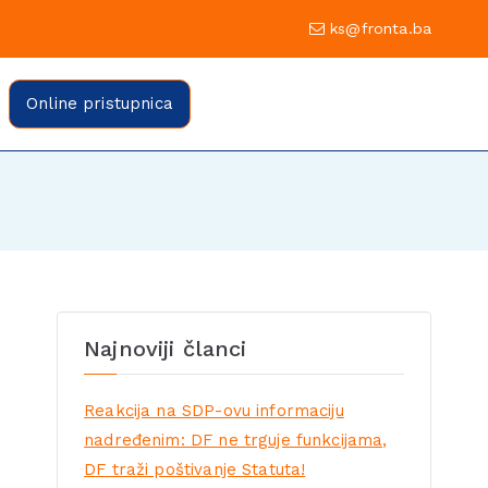
0 Sarajevo
ks@fronta.ba
ratske fronte Sarajevo
evo
Online pristupnica
Najnoviji članci
Reakcija na SDP-ovu informaciju
nadređenim: DF ne trguje funkcijama,
DF traži poštivanje Statuta!