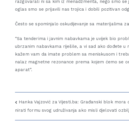
razgovarali ni sa kim iz menadžmenta, nego smo se jav
oglas smo se prijavili nas trojica i dobili pozitivan od
Često se spominjalo oskudijevanje sa materijalima za
“Sa tenderima i javnim nabavkama je uvijek bio proble
ubrzanim nabavkama riješile, a vi sad ako dođete u m
kažem vam da imate problem sa meniskusom i treba v
nalaz magnetne rezonance prema kojem ćemo se orije
aparat”.
Hanka Vajzović za Vijesti.ba: Građanski blok mora d
nirati formu svog udruživanja ako misli djelovati ozbil