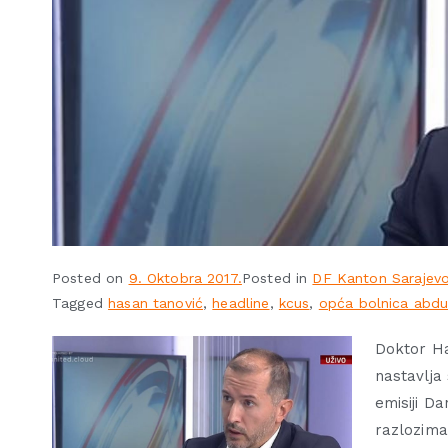
Posted on
9. Oktobra 2017.
Posted in
DF Kanton Sarajev
Tagged
hasan tanović
,
headline
,
kcus
,
opća bolnica abdu
Doktor Ha
nastavlja
emisiji D
razlozima