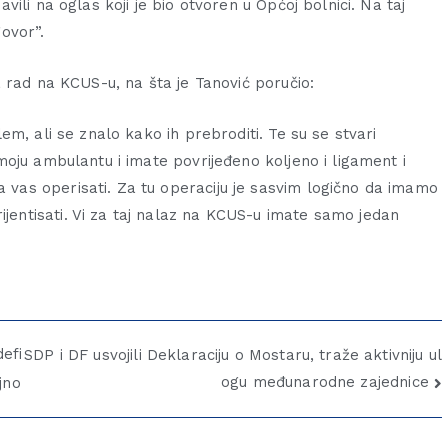
ili na oglas koji je bio otvoren u Općoj bolnici. Na taj
govor”.
 rad na KCUS-u, na šta je Tanović poručio:
m, ali se znalo kako ih prebroditi. Te su se stvari
oju ambulantu i imate povrijeđeno koljeno i ligament i
as operisati. Za tu operaciju je sasvim logično da imamo
ntisati. Vi za taj nalaz na KCUS-u imate samo jedan
efi
SDP i DF usvojili Deklaraciju o Mostaru, traže aktivniju ul
ogu međunarodne zajednice
jno