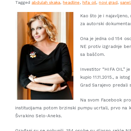
Tagged
abdulah skaka
,
headline
,
hifa oil
,
novi grad
,
sanel
Kao što je i najavljeno
za autorski dokumentarni
Ona je jedna od 154 os
NE protiv izgradnje be
sa baščom.
Investitor “HIFA OIL” 
kupio 11.11.2015., a is
Grad Sarajevo predali 
Na svom Facebook profi
institucijama potom brzinski pumpu ucrtali, prvo na
Švrakino Selo-Aneks.
Građani su se pobunili, 154 osobe su glasno rekle NE