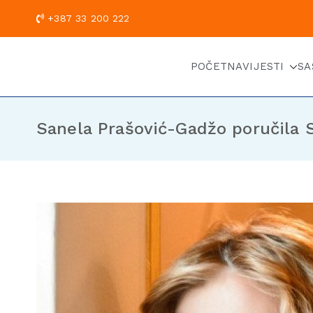
+387 33 200
POČETNA
VIJESTI
SA
Sanela Prašović-Gadžo poručila 