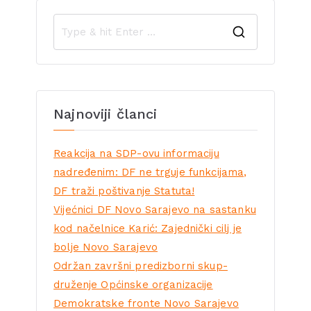
Najnoviji članci
Reakcija na SDP-ovu informaciju
nadređenim: DF ne trguje funkcijama,
DF traži poštivanje Statuta!
Vijećnici DF Novo Sarajevo na sastanku
kod načelnice Karić: Zajednički cilj je
bolje Novo Sarajevo
Održan završni predizborni skup-
druženje Općinske organizacije
Demokratske fronte Novo Sarajevo