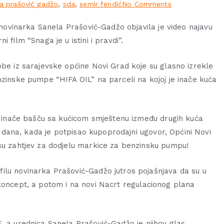
a prašović gadžo
,
sda
,
semir fendić
No Comments
, novinarka Sanela Prašović-Gadžo objavila je video najavu
 film “Snaga je u istini i pravdi”.
obe iz sarajevske općine Novi Grad koje su glasno izrekle
nzinske pumpe “HIFA OIL” na parceli na kojoj je inače kuća
je inače bašču sa kućicom smještenu između drugih kuća
tog dana, kada je potpisao kupoprodajni ugovor, Općini Novi
su zahtjev za dodjelu markice za benzinsku pumpu!
lu novinarka Prašović-Gadžo jutros pojašnjava da su u
 koncept, a potom i na novi Nacrt regulacionog plana
, a urednica Sanela Prašović-Gadžo je njihov glas.