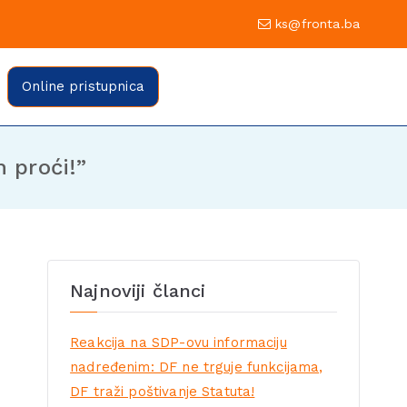
0 Sarajevo
ks@fronta.ba
ratske fronte Sarajevo
evo
Online pristupnica
 proći!”
Najnoviji članci
Reakcija na SDP-ovu informaciju
nadređenim: DF ne trguje funkcijama,
DF traži poštivanje Statuta!