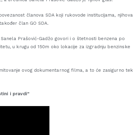
povezanost članova SDA koji rukovode institucijama, njihova
e također član GO SDA.
 Sanela Prašović-Gadžo govori i o štetnosti benzena po
litetu, u krugu od 150m oko lokacije za izgradnju benzinske
emitovanje ovog dokumentarnog filma, a to će zasigurno tek
tini i pravdi”