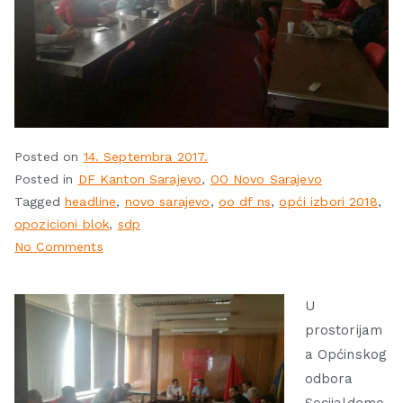
Posted on
14. Septembra 2017.
Posted in
DF Kanton Sarajevo
,
OO Novo Sarajevo
Tagged
headline
,
novo sarajevo
,
oo df ns
,
opći izbori 2018
,
opozicioni blok
,
sdp
No Comments
U
prostorijam
a Općinskog
odbora