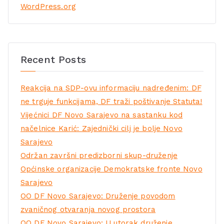
WordPress.org
Recent Posts
Reakcija na SDP-ovu informaciju nadređenim: DF
ne trguje funkcijama, DF traži poštivanje Statuta!
Vijećnici DF Novo Sarajevo na sastanku kod
načelnice Karić: Zajednički cilj je bolje Novo
Sarajevo
Održan završni predizborni skup-druženje
Općinske organizacije Demokratske fronte Novo
Sarajevo
OO DF Novo Sarajevo: Druženje povodom
zvaničnog otvaranja novog prostora
OO DF Novo Sarajevo: U utorak druženje