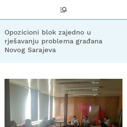
Kantonalni odbor
Službena stranica KO DF
Sarajevo
Demokratske fronte
Sarajevo
Opozicioni blok zajedno u
rješavanju problema građana
Novog Sarajeva