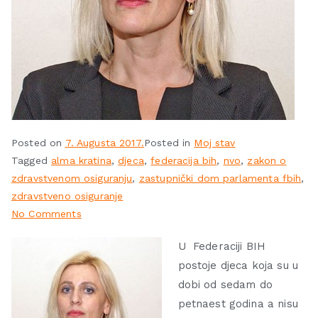
Posted on
7. Augusta 2017.
Posted in
Moj stav
Tagged
alma kratina
,
djeca
,
federacija bih
,
nvo
,
zakon o
zdravstvenom osiguranju
,
zastupnički dom parlamenta fbih
,
zdravstveno osiguranje
No Comments
U Federaciji BIH
postoje djeca koja su u
dobi od sedam do
petnaest godina a nisu