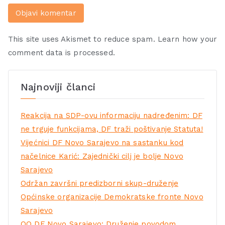
This site uses Akismet to reduce spam.
Learn how your
comment data is processed.
Najnoviji članci
Reakcija na SDP-ovu informaciju nadređenim: DF
ne trguje funkcijama, DF traži poštivanje Statuta!
Vijećnici DF Novo Sarajevo na sastanku kod
načelnice Karić: Zajednički cilj je bolje Novo
Sarajevo
Održan završni predizborni skup-druženje
Općinske organizacije Demokratske fronte Novo
Sarajevo
OO DF Novo Sarajevo: Druženje povodom