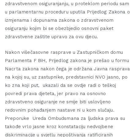
zdravstvenom osiguranjanju, u proteklom periodu sam
u parlamentarnu proceduru uputila Prijedlog Zakona o
izmjenama i dopunama zakona o zdravstvenom
osiguranju kojim bi se obezbjedio osnovni paket
zdravstvene zaštite upravo za ovu djecu.
Nakon višečasovne rasprave u Zastupničkom domu
Parlamenta F BiH, Prijedlog zakona je prešao u formu
Nacrta zakona nakon čega je održana Javna rasprava
na kojoj su, uz zastupnike, predstavnici NVO jasno, po
ko zna koji put, ukazali da se ovdje radi o teškoj
povredi prava djeteta, jer pravo na osnovno
zdravstveno osiguranje ne smije biti uslovljeno
redovnim pohađanjem nastave ni u kom slučaju.
Preporuke Ureda Ombudsmana za ljudska prava su
takođe vrlo jasne kroz konstataciju nedvojbene
diskriminacije u svjetlu nepoštivanja ratificiranih