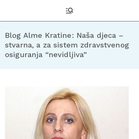
Kantonalni odbor
Službena stranica KO DF
Sarajevo
Demokratske fronte
Sarajevo
Blog Alme Kratine: Naša djeca –
stvarna, a za sistem zdravstvenog
osiguranja “nevidljiva”