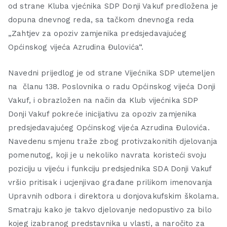
od strane Kluba vjećnika SDP Donji Vakuf predložena je
dopuna dnevnog reda, sa tačkom dnevnoga reda
„Zahtjev za opoziv zamjenika predsjedavajućeg
Općinskog vijeća Azrudina Đulovića“.
Navedni prijedlog je od strane Vijećnika SDP utemeljen
na članu 138. Poslovnika o radu Općinskog vijeća Donji
Vakuf, i obrazložen na način da Klub vijećnika SDP
Donji Vakuf pokreće inicijativu za opoziv zamjenika
predsjedavajućeg Općinskog vijeća Azrudina Đulovića.
Navedenu smjenu traže zbog protivzakonitih djelovanja
pomenutog, koji je u nekoliko navrata koristeći svoju
poziciju u vijeću i funkciju predsjednika SDA Donji Vakuf
vršio pritisak i ucjenjivao građane prilikom imenovanja
Upravnih odbora i direktora u donjovakufskim školama.
Smatraju kako je takvo djelovanje nedopustivo za bilo
kojeg izabranog predstavnika u vlasti, a naročito za