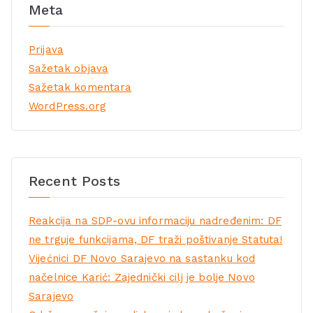
Meta
Prijava
Sažetak objava
Sažetak komentara
WordPress.org
Recent Posts
Reakcija na SDP-ovu informaciju nadređenim: DF
ne trguje funkcijama, DF traži poštivanje Statuta!
Vijećnici DF Novo Sarajevo na sastanku kod
načelnice Karić: Zajednički cilj je bolje Novo
Sarajevo