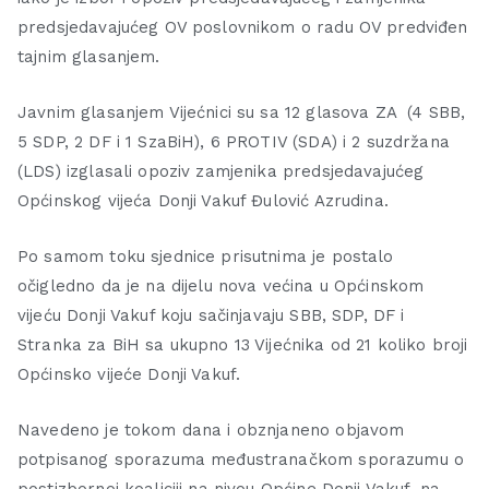
predsjedavajućeg OV poslovnikom o radu OV predviđen
tajnim glasanjem.
Javnim glasanjem Vijećnici su sa 12 glasova ZA (4 SBB,
5 SDP, 2 DF i 1 SzaBiH), 6 PROTIV (SDA) i 2 suzdržana
(LDS) izglasali opoziv zamjenika predsjedavajućeg
Općinskog vijeća Donji Vakuf Đulović Azrudina.
Po samom toku sjednice prisutnima je postalo
očigledno da je na dijelu nova većina u Općinskom
vijeću Donji Vakuf koju sačinjavaju SBB, SDP, DF i
Stranka za BiH sa ukupno 13 Vijećnika od 21 koliko broji
Općinsko vijeće Donji Vakuf.
Navedeno je tokom dana i obznjaneno objavom
potpisanog sporazuma međustranačkom sporazumu o