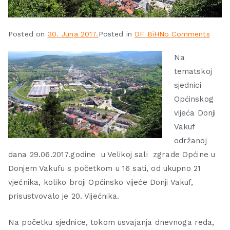
Posted on
30. Juna 2017.
Posted in
DF BiH
No Comments
Na
tematskoj
sjednici
Općinskog
vijeća Donji
Vakuf
održanoj
dana 29.06.2017.godine u Velikoj sali zgrade Općine u
Donjem Vakufu s početkom u 16 sati, od ukupno 21
vjećnika, koliko broji Općinsko vijeće Donji Vakuf,
prisustvovalo je 20. Vijećnika.
Na početku sjednice, tokom usvajanja dnevnoga reda,