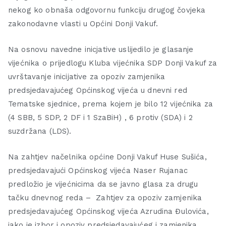
nekog ko obnaša odgovornu funkciju drugog čovjeka
zakonodavne vlasti u Općini Donji Vakuf.
Na osnovu navedne inicjative uslijedilo je glasanje
vijećnika o prijedlogu Kluba vijećnika SDP Donji Vakuf za
uvrštavanje inicijative za opoziv zamjenika
predsjedavajućeg Općinskog vijeća u dnevni red
Tematske sjednice, prema kojem je bilo 12 vijećnika za
(4 SBB, 5 SDP, 2 DF i 1 SzaBiH) , 6 protiv (SDA) i 2
suzdržana (LDS).
Na zahtjev načelnika općine Donji Vakuf Huse Sušića,
predsjedavajući Općinskog vijeća Naser Rujanac
predložio je vijećnicima da se javno glasa za drugu
tačku dnevnog reda – Zahtjev za opoziv zamjenika
predsjedavajućeg Općinskog vijeća Azrudina Đulovića,
iako je izbor i opoziv predsjedavajućeg i zamjenika