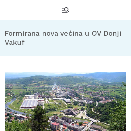
Kantonalni odbor
Službena stranica KO DF
Sarajevo
Demokratske fronte
Sarajevo
Formirana nova većina u OV Donji
Vakuf