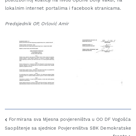
postizbornoj koaliciji na nivou Općine Donji Vakuf, na
lokalnim internet portalima i facebook stranicama.
Predsjednik OP, Orlović Amir
Formirana sva Mjesna povjereništva u OO DF Vogošća
Saopštenje sa sjednice Povjereništva SBK Demokratske