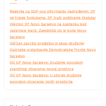
Reakcija na SDP-ovu informaciju nadređenim: DF
ne trguje funkcijama, DF traži poštivanje Statuta!
Vijećnici DF Novo Sarajevo na sastanku kod
načelnice Karić: Zajednički cilj je bolje Novo
Sarajevo
Održan završni predizborni skup-druženje
Općinske organizacije Demokratske fronte Novo
Sarajevo
OO DF Novo Sarajevo: Druženje povodom
zvaničnog otvaranja novog prostora
OO DF Novo Sarajevo: U utorak druženje
povodom otvaranja novih prostorija