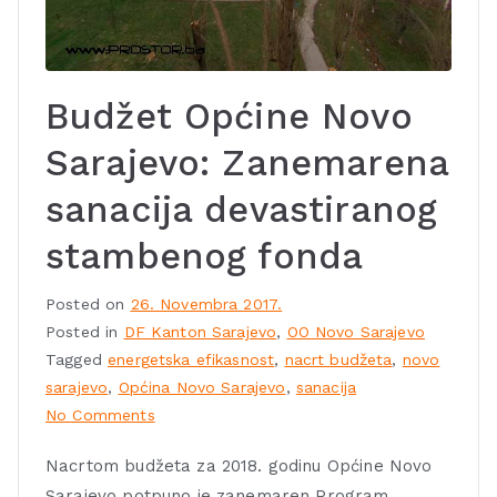
Budžet Općine Novo
Sarajevo: Zanemarena
sanacija devastiranog
stambenog fonda
Posted on
26. Novembra 2017.
Posted in
DF Kanton Sarajevo
,
OO Novo Sarajevo
Tagged
energetska efikasnost
,
nacrt budžeta
,
novo
sarajevo
,
Općina Novo Sarajevo
,
sanacija
No Comments
Nacrtom budžeta za 2018. godinu Općine Novo
Sarajevo potpuno je zanemaren Program