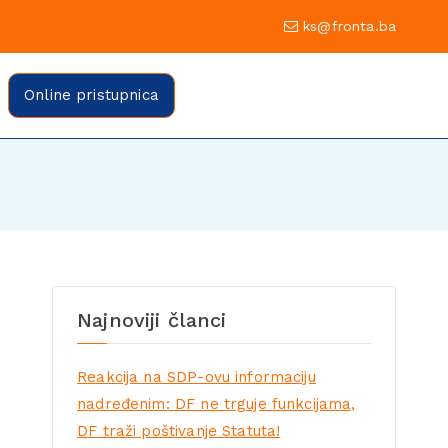
0 Sarajevo
ks@fronta.ba
ratske fronte Sarajevo
evo
Online pristupnica
Najnoviji članci
Reakcija na SDP-ovu informaciju
nadređenim: DF ne trguje funkcijama,
DF traži poštivanje Statuta!