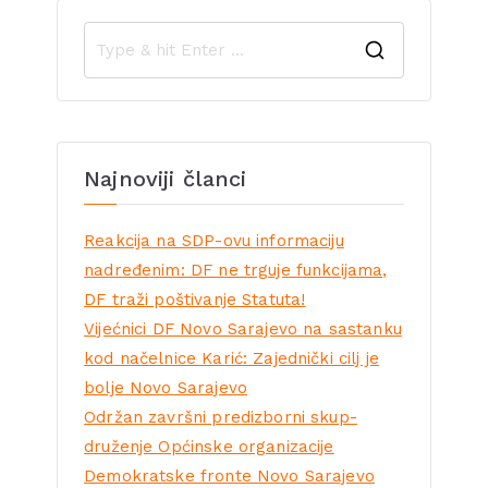
Najnoviji članci
Reakcija na SDP-ovu informaciju
nadređenim: DF ne trguje funkcijama,
DF traži poštivanje Statuta!
Vijećnici DF Novo Sarajevo na sastanku
kod načelnice Karić: Zajednički cilj je
bolje Novo Sarajevo
Održan završni predizborni skup-
druženje Općinske organizacije
Demokratske fronte Novo Sarajevo