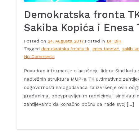
Demokratska fronta TK
Sakiba Kopića i Enesa 
Posted on
24. Augusta 2017.
Posted in
DF BiH
Tagged
demokratska fronta tk
,
enes tanović
,
sakib k
No Comments
Povodom informacije o hapšenju lidera Sindikata s
nadležnih struktura MUP-a TK ultimativno zahtijev
odgovornosti nalogodavaca za izvršenje ovih očigl
građanima, obespravljenim radnicima i sindikalnim
zahtijevamo da konačno počnu da rade svoj […]