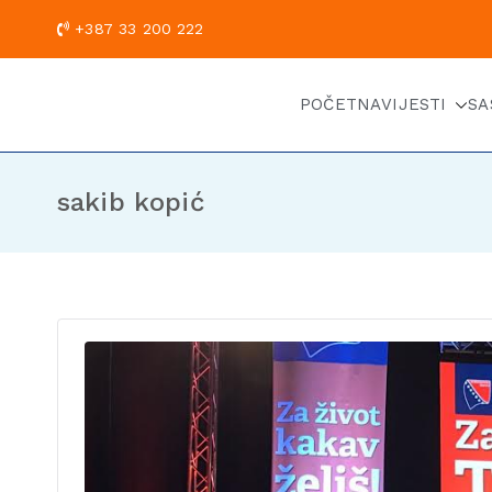
+387 33 200
POČETNA
VIJESTI
SA
sakib kopić