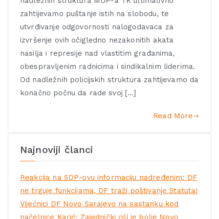
nadležnih struktura MUP-a TK ultimativno
zahtijevamo puštanje istih na slobodu, te
utvrđivanje odgovornosti nalogodavaca za
izvršenje ovih očigledno nezakonitih akata
nasilja i represije nad vlastitim građanima,
obespravljenim radnicima i sindikalnim liderima.
Od nadležnih policijskih struktura zahtijevamo da
konačno počnu da rade svoj […]
Read More
Najnoviji članci
Reakcija na SDP-ovu informaciju nadređenim: DF
ne trguje funkcijama, DF traži poštivanje Statuta!
Vijećnici DF Novo Sarajevo na sastanku kod
načelnice Karić: Zajednički cilj je bolje Novo