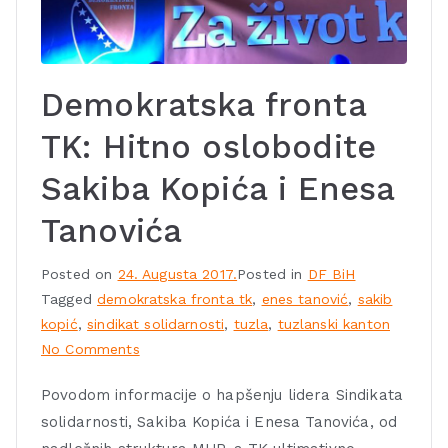
Demokratska fronta
TK: Hitno oslobodite
Sakiba Kopića i Enesa
Tanovića
Posted on
24. Augusta 2017.
Posted in
DF BiH
Tagged
demokratska fronta tk
,
enes tanović
,
sakib
kopić
,
sindikat solidarnosti
,
tuzla
,
tuzlanski kanton
No Comments
Povodom informacije o hapšenju lidera Sindikata
solidarnosti, Sakiba Kopića i Enesa Tanovića, od