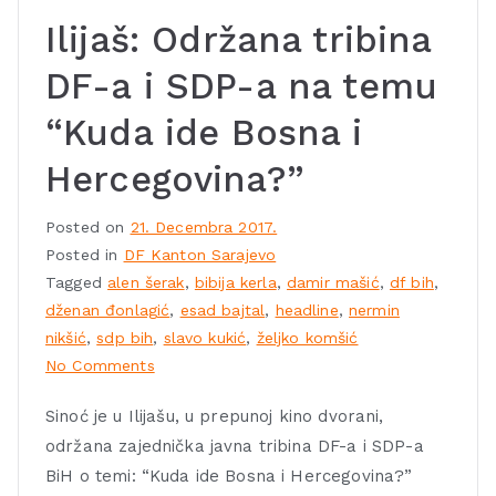
Ilijaš: Održana tribina
DF-a i SDP-a na temu
“Kuda ide Bosna i
Hercegovina?”
Posted on
21. Decembra 2017.
Posted in
DF Kanton Sarajevo
Tagged
alen šerak
,
bibija kerla
,
damir mašić
,
df bih
,
dženan đonlagić
,
esad bajtal
,
headline
,
nermin
nikšić
,
sdp bih
,
slavo kukić
,
željko komšić
No Comments
Sinoć je u Ilijašu, u prepunoj kino dvorani,
održana zajednička javna tribina DF-a i SDP-a
BiH o temi: “Kuda ide Bosna i Hercegovina?”