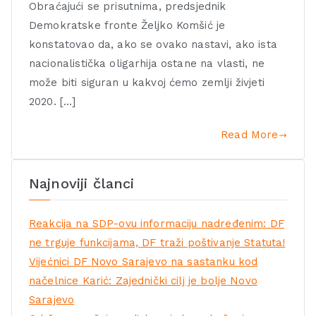
Obraćajući se prisutnima, predsjednik
Demokratske fronte Željko Komšić je
konstatovao da, ako se ovako nastavi, ako ista
nacionalistička oligarhija ostane na vlasti, ne
može biti siguran u kakvoj ćemo zemlji živjeti
2020. […]
Read More
Najnoviji članci
Reakcija na SDP-ovu informaciju nadređenim: DF
ne trguje funkcijama, DF traži poštivanje Statuta!
Vijećnici DF Novo Sarajevo na sastanku kod
načelnice Karić: Zajednički cilj je bolje Novo
Sarajevo