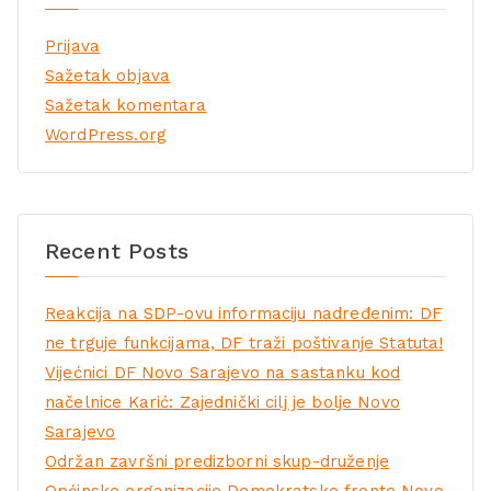
Prijava
Sažetak objava
Sažetak komentara
WordPress.org
Recent Posts
Reakcija na SDP-ovu informaciju nadređenim: DF
ne trguje funkcijama, DF traži poštivanje Statuta!
Vijećnici DF Novo Sarajevo na sastanku kod
načelnice Karić: Zajednički cilj je bolje Novo
Sarajevo
Održan završni predizborni skup-druženje