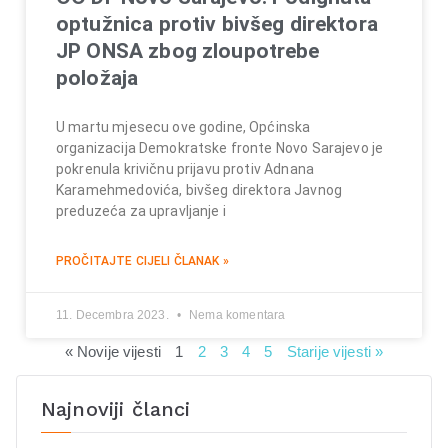
optužnica protiv bivšeg direktora
JP ONSA zbog zloupotrebe
položaja
U martu mjesecu ove godine, Općinska
organizacija Demokratske fronte Novo Sarajevo je
pokrenula krivičnu prijavu protiv Adnana
Karamehmedovića, bivšeg direktora Javnog
preduzeća za upravljanje i
PROČITAJTE CIJELI ČLANAK »
11. Decembra 2023.
Nema komentara
« Novije vijesti
1
2
3
4
5
Starije vijesti »
Najnoviji članci