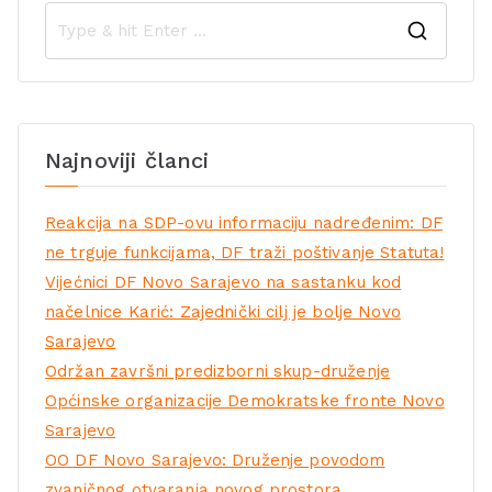
Najnoviji članci
Reakcija na SDP-ovu informaciju nadređenim: DF
ne trguje funkcijama, DF traži poštivanje Statuta!
Vijećnici DF Novo Sarajevo na sastanku kod
načelnice Karić: Zajednički cilj je bolje Novo
Sarajevo
Održan završni predizborni skup-druženje
Općinske organizacije Demokratske fronte Novo
Sarajevo
OO DF Novo Sarajevo: Druženje povodom
zvaničnog otvaranja novog prostora