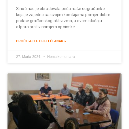
Sinoć nas je obradovala priča naše sugrađanke
koja je zajedno sa svojim komšijama primjer dobre
prakse građanskog aktivizma, u ovom slučaju
otpora protiv namjera općinske
PROČITAJTE CIJELI ČLANAK »
27. Marta 2024.
Nema komentara