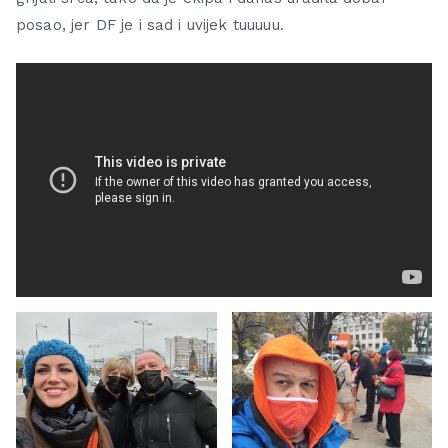
posao, jer DF je i sad i uvijek tuuuuu.