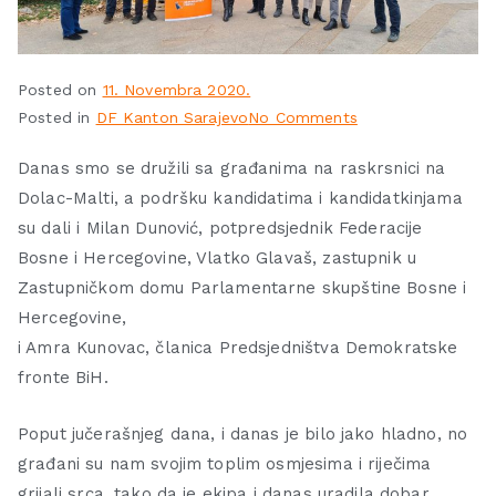
Posted on
11. Novembra 2020.
Posted in
DF Kanton Sarajevo
No Comments
Danas smo se družili sa građanima na raskrsnici na
Dolac-Malti, a podršku kandidatima i kandidatkinjama
su dali i Milan Dunović, potpredsjednik Federacije
Bosne i Hercegovine, Vlatko Glavaš, zastupnik u
Zastupničkom domu Parlamentarne skupštine Bosne i
Hercegovine,
i Amra Kunovac, članica Predsjedništva Demokratske
fronte BiH.
Poput jučerašnjeg dana, i danas je bilo jako hladno, no
građani su nam svojim toplim osmjesima i riječima
grijali srca, tako da je ekipa i danas uradila dobar