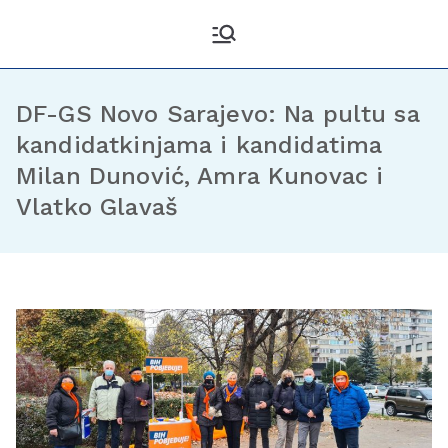
Kantonalni odbor
Službena stranica KO DF
Sarajevo
Demokratske fronte
Sarajevo
DF-GS Novo Sarajevo: Na pultu sa
kandidatkinjama i kandidatima
Milan Dunović, Amra Kunovac i
Vlatko Glavaš