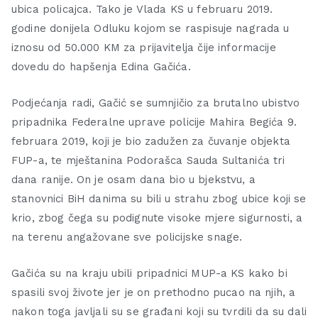
ubica policajca. Tako je Vlada KS u februaru 2019.
godine donijela Odluku kojom se raspisuje nagrada u
iznosu od 50.000 KM za prijavitelja čije informacije
dovedu do hapšenja Edina Gačića.
Podjećanja radi, Gačić se sumnjičio za brutalno ubistvo
pripadnika Federalne uprave policije Mahira Begića 9.
februara 2019, koji je bio zadužen za čuvanje objekta
FUP-a, te mještanina Podorašca Sauda Sultanića tri
dana ranije. On je osam dana bio u bjekstvu, a
stanovnici BiH danima su bili u strahu zbog ubice koji se
krio, zbog čega su podignute visoke mjere sigurnosti, a
na terenu angažovane sve policijske snage.
Gačića su na kraju ubili pripadnici MUP-a KS kako bi
spasili svoj živote jer je on prethodno pucao na njih, a
nakon toga javljali su se građani koji su tvrdili da su dali