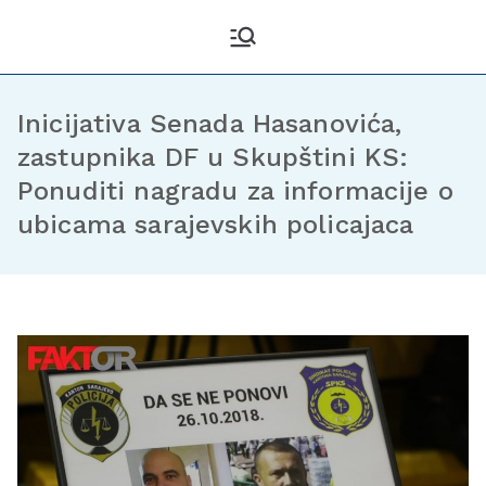
Kantonalni odbor
Službena stranica KO DF
Sarajevo
Demokratske fronte
Sarajevo
Inicijativa Senada Hasanovića,
zastupnika DF u Skupštini KS:
Ponuditi nagradu za informacije o
ubicama sarajevskih policajaca