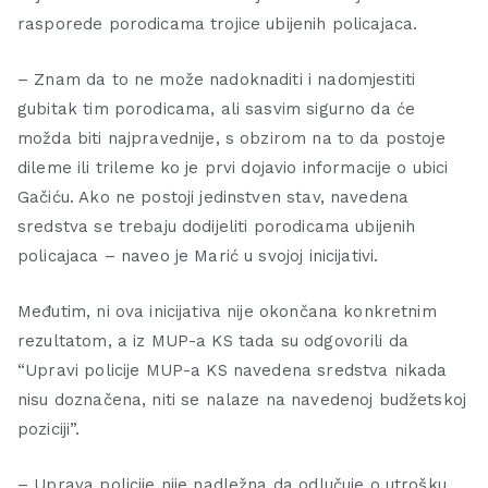
rasporede porodicama trojice ubijenih policajaca.
– Znam da to ne može nadoknaditi i nadomjestiti
gubitak tim porodicama, ali sasvim sigurno da će
možda biti najpravednije, s obzirom na to da postoje
dileme ili trileme ko je prvi dojavio informacije o ubici
Gačiću. Ako ne postoji jedinstven stav, navedena
sredstva se trebaju dodijeliti porodicama ubijenih
policajaca – naveo je Marić u svojoj inicijativi.
Međutim, ni ova inicijativa nije okončana konkretnim
rezultatom, a iz MUP-a KS tada su odgovorili da
“Upravi policije MUP-a KS navedena sredstva nikada
nisu doznačena, niti se nalaze na navedenoj budžetskoj
poziciji”.
– Uprava policije nije nadležna da odlučuje o utrošku