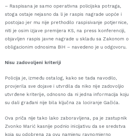
– Raspisana je samo operativna policijska potraga,
stoga ostaje nejasno da li je raspis nagrade uopće i
postojao jer mu nije prethodilo raspisivanje potjernice,
niti je osim izjave premijera KS, na press konferenciji,
objavljen raspis javne nagrade u skladu sa Zakonom o
obligacionim odnosima BiH – navedeno je u odgovoru.
Nisu zadovoljeni kriteriji
Policija je, između ostalog, kako se tada navodilo,
provjerila sve dojave i utvrdila da niko nije zadovoljio
utvrđene kriterije, odnosno da ni jedna informacija koju
su dali građani nije bila ključna za lociranje Gačića.
Ova priča nije tako lako zaboravljena, pa je zastupnik
Zvonko Marić kasnije podnio inicijativu da se sredstva
koja su odobrena za ovu namjenu ravnomjerno