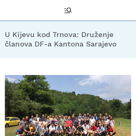
Kantonalni odbor
Službena stranica KO DF
Sarajevo
Demokratske fronte
Sarajevo
U Kijevu kod Trnova: Druženje
članova DF-a Kantona Sarajevo