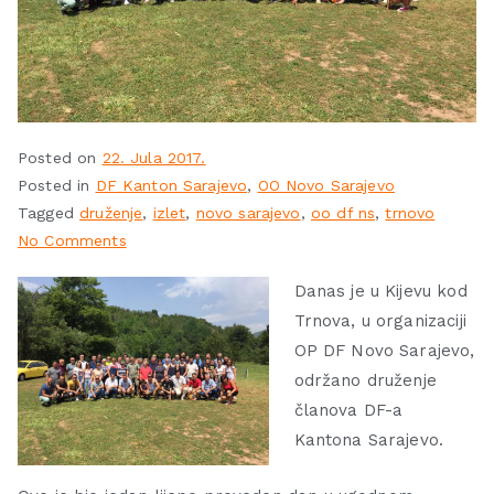
Posted on
22. Jula 2017.
Posted in
DF Kanton Sarajevo
,
OO Novo Sarajevo
Tagged
druženje
,
izlet
,
novo sarajevo
,
oo df ns
,
trnovo
No Comments
Danas je u Kijevu kod
Trnova, u organizaciji
OP DF Novo Sarajevo,
održano druženje
članova DF-a
Kantona Sarajevo.