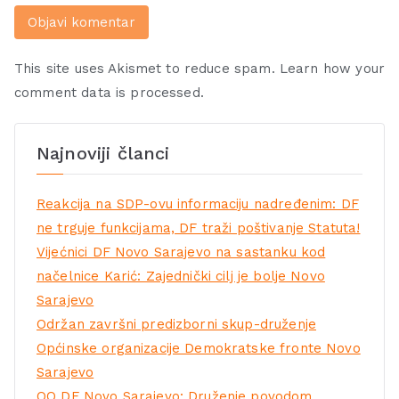
This site uses Akismet to reduce spam.
Learn how your
comment data is processed.
Najnoviji članci
Reakcija na SDP-ovu informaciju nadređenim: DF
ne trguje funkcijama, DF traži poštivanje Statuta!
Vijećnici DF Novo Sarajevo na sastanku kod
načelnice Karić: Zajednički cilj je bolje Novo
Sarajevo
Održan završni predizborni skup-druženje
Općinske organizacije Demokratske fronte Novo
Sarajevo
OO DF Novo Sarajevo: Druženje povodom