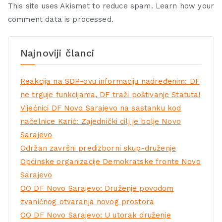
This site uses Akismet to reduce spam.
Learn how your
comment data is processed.
Najnoviji članci
Reakcija na SDP-ovu informaciju nadređenim: DF
ne trguje funkcijama, DF traži poštivanje Statuta!
Vijećnici DF Novo Sarajevo na sastanku kod
načelnice Karić: Zajednički cilj je bolje Novo
Sarajevo
Održan završni predizborni skup-druženje
Općinske organizacije Demokratske fronte Novo
Sarajevo
OO DF Novo Sarajevo: Druženje povodom
zvaničnog otvaranja novog prostora
OO DF Novo Sarajevo: U utorak druženje