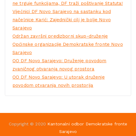
ne trguje funkcijama, DF traži poštivanje Statuta!
Vijećnici DF Novo Sarajevo na sastanku kod
načelnice Karić: Zajednički cilj je bolje Novo
Sarajevo
Održan završni predizborni skup-druženje
Općinske organizacije Demokratske fronte Novo
Sarajevo
OO DF Novo Sarajevo: Druženje povodom
zvaničnog otvaranja novog prostora
OO DF Novo Sarajevo: U utorak druženje
povodom otvaranja novih prostorija
Copyright © 2020
Kantonalni odbor Demokratske fronte
Sarajevo