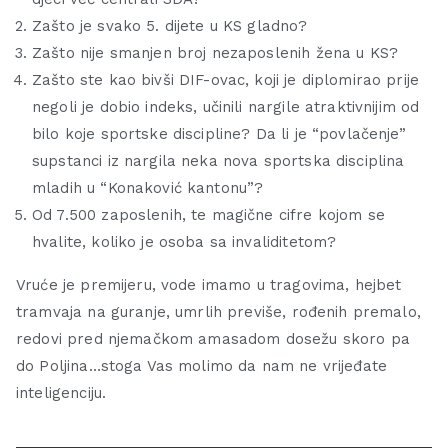
Zašto je svako 5. dijete u KS gladno?
Zašto nije smanjen broj nezaposlenih žena u KS?
Zašto ste kao bivši DIF-ovac, koji je diplomirao prije
negoli je dobio indeks, učinili nargile atraktivnijim od
bilo koje sportske discipline? Da li je “povlačenje”
supstanci iz nargila neka nova sportska disciplina
mladih u “Konaković kantonu”?
Od 7.500 zaposlenih, te magične cifre kojom se
hvalite, koliko je osoba sa invaliditetom?
Vruće je premijeru, vode imamo u tragovima, hejbet
tramvaja na guranje, umrlih previše, rođenih premalo,
redovi pred njemačkom amasadom dosežu skoro pa
do Poljina…stoga Vas molimo da nam ne vrijeđate
inteligenciju.