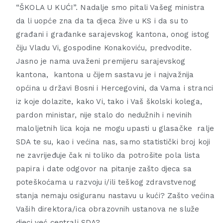
“ŠKOLA U KUĆI”. Nadalje smo pitali Vašeg ministra
da li uopće zna da ta djeca žive u KS i da su to
građani i građanke sarajevskog kantona, onog istog
čiju Vladu Vi, gospodine Konakoviću, predvodite.
Jasno je nama uvaženi premijeru sarajevskog
kantona, kantona u čijem sastavu je i najvažnija
općina u državi Bosni i Hercegovini, da Vama i stranci
iz koje dolazite, kako Vi, tako i Vaš školski kolega,
pardon ministar, nije stalo do nedužnih i nevinih
maloljetnih lica koja ne mogu upasti u glasačke ralje
SDA te su, kao i većina nas, samo statistički broj koji
ne zavrijeđuje čak ni toliko da potrošite pola lista
papira i date odgovor na pitanje zašto djeca sa
poteškoćama u razvoju i/ili teškog zdravstvenog
stanja nemaju osiguranu nastavu u kući? Zašto većina
Vaših direktora/ica obrazovnih ustanova ne služe
djeci već centrali SDA?