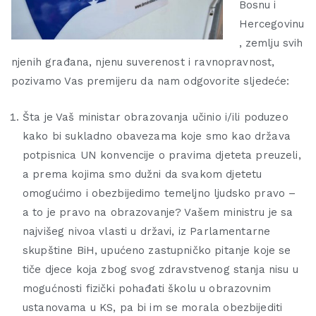
Bosnu i
Hercegovinu
, zemlju svih
njenih građana, njenu suverenost i ravnopravnost,
pozivamo Vas premijeru da nam odgovorite sljedeće:
Šta je Vaš ministar obrazovanja učinio i/ili poduzeo
kako bi sukladno obavezama koje smo kao država
potpisnica UN konvencije o pravima djeteta preuzeli,
a prema kojima smo dužni da svakom djetetu
omogućimo i obezbijedimo temeljno ljudsko pravo –
a to je pravo na obrazovanje? Vašem ministru je sa
najvišeg nivoa vlasti u državi, iz Parlamentarne
skupštine BiH, upućeno zastupničko pitanje koje se
tiče djece koja zbog svog zdravstvenog stanja nisu u
mogućnosti fizički pohađati školu u obrazovnim
ustanovama u KS, pa bi im se morala obezbijediti