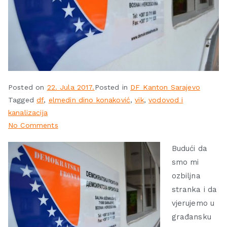
Posted on
22. Jula 2017.
Posted in
DF Kanton Sarajevo
Tagged
df
,
elmedin dino konaković
,
vik
,
vodovod i
kanalizacija
No Comments
Budući da
smo mi
ozbiljna
stranka i da
vjerujemo u
građansku