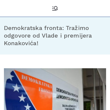
Kantonalni odbor
Službena stranica KO DF
Sarajevo
Demokratske fronte
Sarajevo
Demokratska fronta: Tražimo
odgovore od Vlade i premijera
Konakovića!