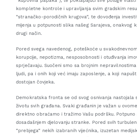
“kupovina papaka“), te poklapajući sve poluge vlasti
kompletne kontrole i upravljanja svim gradskim resur
“stranačko-porodičnih krugova“, te dovođenja investi
mijenja u potpunosti slika našeg Sarajeva, onakvog ka
drugi način.
Pored svega navedenog, poteškoće u svakodnevnom 
korupcije, nepotizma, nesposobnosti i otuđivanja imov
sprječavaju. Suočeni smo sa brojnim nepravilnostima 
ljudi, pa i onih koji već imaju zaposlenje, a koji napu
dostojan čovjeka.
Demokratska fronta se od svog osnivanja nastojala su
životu svih građana. Svaki građanin je važan u ovom
direktno obraćamo i tražimo Vašu podršku. Potpuno s
dosadašnjem djelovanju stranke. Pored svih turbulenc
“prebjega“ nekih izabranih vijećnika, izuzetan medijsk