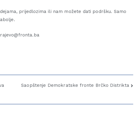
 idejama, prijedlozima ili nam možete dati podršku. Samo
abolje.
arajevo@fronta.ba
va
Saopštenje Demokratske fronte Brčko Distrikta