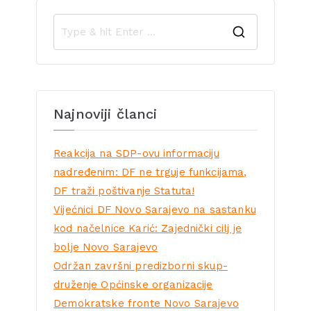
Najnoviji članci
Reakcija na SDP-ovu informaciju
nadređenim: DF ne trguje funkcijama,
DF traži poštivanje Statuta!
Vijećnici DF Novo Sarajevo na sastanku
kod načelnice Karić: Zajednički cilj je
bolje Novo Sarajevo
Održan završni predizborni skup-
druženje Općinske organizacije
Demokratske fronte Novo Sarajevo