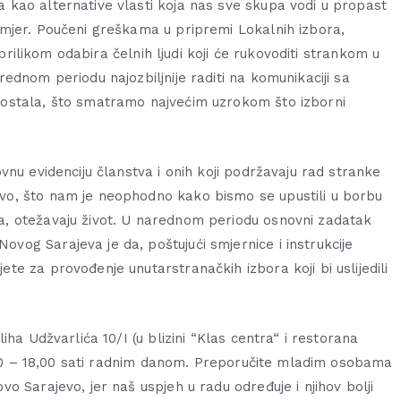
kao alternative vlasti koja nas sve skupa vodi u propast
mjer. Poučeni greškama u pripremi Lokalnih izbora,
 prilikom odabira čelnih ljudi koji će rukovoditi strankom u
ednom periodu najozbiljnije raditi na komunikaciji sa
ostala, što smatramo najvećim uzrokom što izborni
nu evidenciju članstva i onih koji podržavaju rad stranke
o, što nam je neophodno kako bismo se upustili u borbu
, otežavaju život. U narednom periodu osnovni zadatak
og Sarajeva je da, poštujući smjernice i instrukcije
e za provođenje unutarstranačkih izbora koji bi uslijedili
ha Udžvarlića 10/I (u blizini “Klas centra“ i restorana
0,00 – 18,00 sati radnim danom. Preporučite mladim osobama
 Sarajevo, jer naš uspjeh u radu određuje i njihov bolji