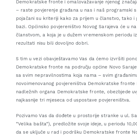
Demokratske fronte i omalovažavanje njenog značaja 
– raste povjerenje građana u nas i naš programski s
pojačani su kriteriji kako za prijem u članstvo, tako i
bazi. Općinsko povjereništvo Novog Sarajeva će u nar
članstvom, a koja je u dužem vremenskom periodu iz
rezultati nisu bili dovoljno dobri.
S tim u vezi obavještavamo Vas da ćemo izvršiti ponov
Demokratske fronte na području općine Novo Sarajev
sa svim nepravilnostima koja nama – svim građanima
novoimenovanog povjereništva Demokratske fronte Nov
nadležnih organa Demokratske fronte, obezbjede uvjet
najkasnije tri mjeseca od uspostave povjereništva.
Pozivamo Vas da dođete u prostorije stranke u ul. Sali
“Velika bašta“), predložite svoje ideje, u periodu 1
da se uključe u rad i podršku Demokratske fronte Novo