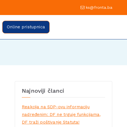
0 Sarajevo
ks@fronta.ba
ratske fronte Sarajevo
evo
Online pristupnica
Najnoviji članci
Reakcija na SDP-ovu informaciju
nadređenim: DF ne trguje funkcijama,
DF traži poštivanje Statuta!