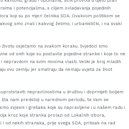
 u kantonu, gradu i općinama, SDA provodi u djelo plan
sima i potencijalima, s ciljem ovladavanja pojedinih
tora koji su po mjeri čelnika SDA. Ovakvom politikom se
kvog smo znali i kakvog želimo, i urbanistički, i na svaki
životu osjećamo na svakom koraku. Svjedoci smo
ine od onih koje su postavile pojedine stranke i koje to ne
i nepravdom na svim nivoima vlasti. Veliki je broj mladih
štaju ovu zemlju jer smatraju da nemaju uvjeta za život
protstaviti nepravilnostima u društvu i doprinijeti boljem
e šta nam predstoji u narednom periodu, te Vam se
mo svjesni i grešaka koje su napravljene i u našem radu i
ija kroz koje stranka prolazi od Lokalnih izbora,
i i od nekih stranaka, prije svega SDA, pritisak na rad