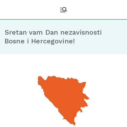
Kantonalni odbor
Službena stranica KO DF
Sarajevo
Demokratske fronte
Sarajevo
Sretan vam Dan nezavisnosti
Bosne i Hercegovine!