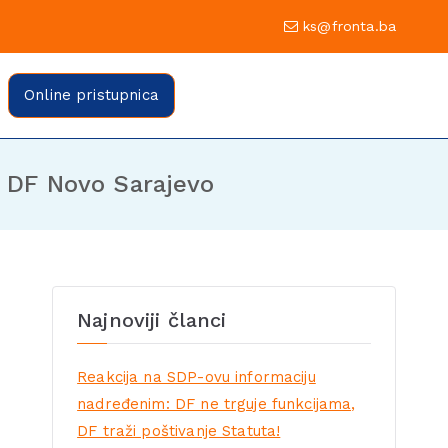
0 Sarajevo
ks@fronta.ba
ratske fronte Sarajevo
evo
Online pristupnica
a DF Novo Sarajevo
Najnoviji članci
Reakcija na SDP-ovu informaciju
nadređenim: DF ne trguje funkcijama,
DF traži poštivanje Statuta!