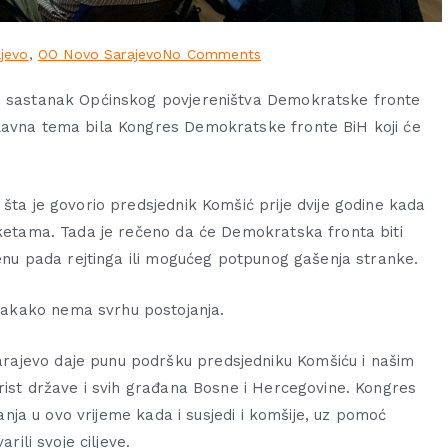
jevo
,
OO Novo Sarajevo
No Comments
an sastanak Općinskog povjereništva Demokratske fronte
glavna tema bila Kongres Demokratske fronte BiH koji će
šta je govorio predsjednik Komšić prije dvije godine kada
iketama. Tada je rečeno da će Demokratska fronta biti
jenu pada rejtinga ili mogućeg potpunog gašenja stranke.
akako nema svrhu postojanja.
rajevo daje punu podršku predsjedniku Komšiću i našim
orist države i svih građana Bosne i Hercegovine. Kongres
vanja u ovo vrijeme kada i susjedi i komšije, uz pomoć
rili svoje ciljeve.