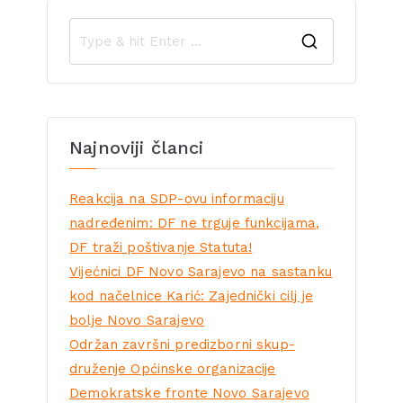
Najnoviji članci
Reakcija na SDP-ovu informaciju
nadređenim: DF ne trguje funkcijama,
DF traži poštivanje Statuta!
Vijećnici DF Novo Sarajevo na sastanku
kod načelnice Karić: Zajednički cilj je
bolje Novo Sarajevo
Održan završni predizborni skup-
druženje Općinske organizacije
Demokratske fronte Novo Sarajevo