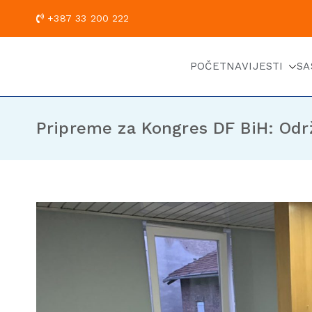
+387 33 200
POČETNA
VIJESTI
SA
Pripreme za Kongres DF BiH: Odr