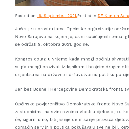
Posted on
16. Septembra 2021.
Posted in
DF Kanton Sara
Jučer je u prostorijama Općinske organizacije održ
Novo Sarajevo na kojem je, osim uobičajenih tema, 
se održati 9. oktobra 2021. godine.
Kongres dolazi u vrijeme kada mnogi počinju shvatati 
su ga mnogi prozivali izdajnikom i brojnim drugim et
orijentisana na državnu i državotvornu politiku po ci
Jer bez Bosne i Hercegovine Demokratska fronta sv
Općinsko povjereništvo Demokratske fronte Novo Sa
zastupnicima na svim nivoima vlasti u djelovanju u k
će, sigurni smo, biti jasnije definisanje pravaca djelo
domaćih servilnih politika pokušavaju sve ne bi li ostva