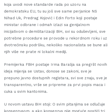
koja uvodi nove standarde rada po uzoru na
demokratsku EU, tu su još sve same perjanice NS
Nihad Uk, Predrag Kojović i Edin Forto koji postaje
ministar odbrane i odmah izlazi sa genijalnom
inicijativom o demilitarizaciji BiH, svi su oduševljeni, sve
potrebne procedure se provode u rekordnom roku i uz
dvotrećinsku podršku, nekoliko nacionalista se bune ali
njih više ne prate ni lokalni mediji.
Premijerka FBiH postaje Irma Baralija sa pregršt novih
ideja mijenja se Ustav, donose se zakoni, sve je
prepuno javno dostupnih registara, svi sve znaju, sve je
transparentno, vrše se pripreme za prvi popis maca i
cuka u svim kantonima.
U novom ustavu BiH stoji: O svim pitanjima se odlučuje
konsenzusom, a ako konsenzus nije moguće postići tri