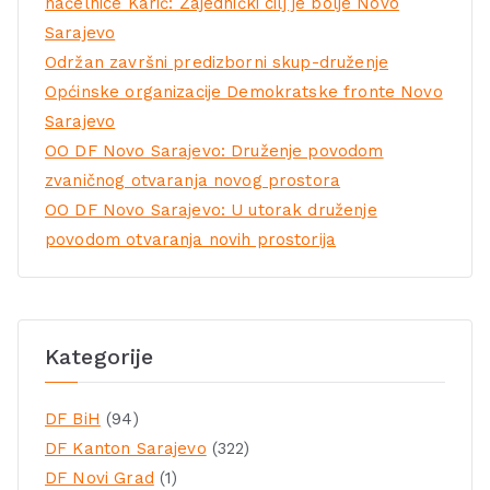
načelnice Karić: Zajednički cilj je bolje Novo
Sarajevo
Održan završni predizborni skup-druženje
Općinske organizacije Demokratske fronte Novo
Sarajevo
OO DF Novo Sarajevo: Druženje povodom
zvaničnog otvaranja novog prostora
OO DF Novo Sarajevo: U utorak druženje
povodom otvaranja novih prostorija
Kategorije
DF BiH
(94)
DF Kanton Sarajevo
(322)
DF Novi Grad
(1)