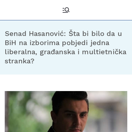
Kantonalni odbor
Službena stranica KO DF
Sarajevo
Demokratske fronte
Sarajevo
Senad Hasanović: Šta bi bilo da u
BiH na izborima pobjedi jedna
liberalna, građanska i multietnička
stranka?