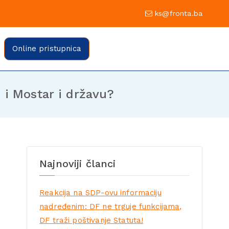
0 Sarajevo
ks@fronta.ba
ratske fronte Sarajevo
evo
Online pristupnica
 i Mostar i državu?
Najnoviji članci
Reakcija na SDP-ovu informaciju
nadređenim: DF ne trguje funkcijama,
DF traži poštivanje Statuta!