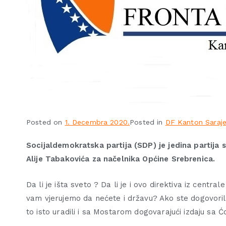
Posted on
1. Decembra 2020.
Posted in
DF Kanton Saraj
Socijaldemokratska partija (SDP) je jedina partija 
Alije Tabakovića za načelnika Općine Srebrenica.
Da li je išta sveto ? Da li je i ovo direktiva iz centr
vam vjerujemo da nećete i državu? Ako ste dogovoril
to isto uradili i sa Mostarom dogovarajući izdaju sa