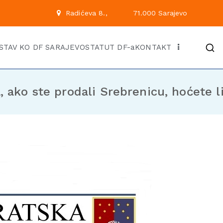
 222
Radićeva 8.,
71.00
Kantonalni odbor Demok
Službena stranica KO DF Saraj
STAV KO DF SARAJEVO
STATUT DF-a
KONTAKT
 ako ste prodali Srebrenicu, hoćete li