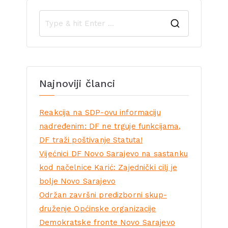
Najnoviji članci
Reakcija na SDP-ovu informaciju
nadređenim: DF ne trguje funkcijama,
DF traži poštivanje Statuta!
Vijećnici DF Novo Sarajevo na sastanku
kod načelnice Karić: Zajednički cilj je
bolje Novo Sarajevo
Održan završni predizborni skup-
druženje Općinske organizacije
Demokratske fronte Novo Sarajevo