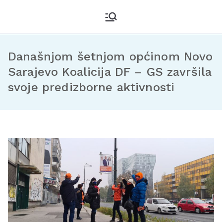
Kantonalni odbor
Službena stranica KO DF
Sarajevo
Demokratske fronte
Sarajevo
Današnjom šetnjom općinom Novo
Sarajevo Koalicija DF – GS završila
svoje predizborne aktivnosti