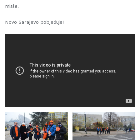
misle.
Novo Sarajevo pobjeđuje!