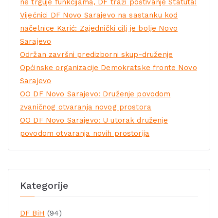
ne trguje funkcijama, DF traži poštivanje Statuta!
Vijećnici DF Novo Sarajevo na sastanku kod
načelnice Karić: Zajednički cilj je bolje Novo
Sarajevo
Održan završni predizborni skup-druženje
Općinske organizacije Demokratske fronte Novo
Sarajevo
OO DF Novo Sarajevo: Druženje povodom
zvaničnog otvaranja novog prostora
OO DF Novo Sarajevo: U utorak druženje
povodom otvaranja novih prostorija
Kategorije
DF BiH
(94)