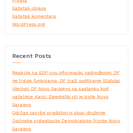
Prijava
Sažetak objava
Sažetak komentara
WordPress.org
Recent Posts
Reakcija na SDP-ovu informaciju nadređenim: DF
ne trguje funkcijama, DF traži poštivanje Statuta!
Vijećnici DF Novo Sarajevo na sastanku kod
načelnice Karić: Zajednički cilj je bolje Novo
Sarajevo
Održan završni predizborni skup-druženje
Općinske organizacije Demokratske fronte Novo
Sarajevo